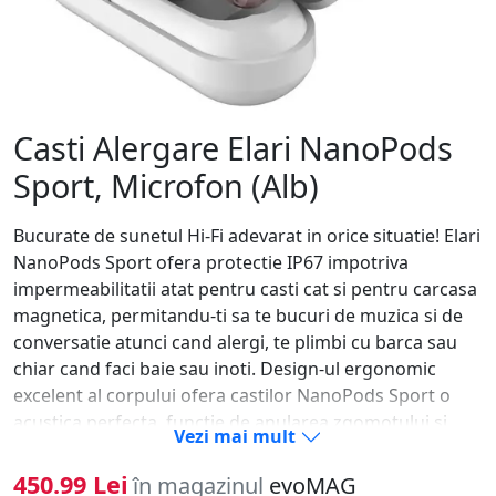
Casti Alergare Elari NanoPods
Sport, Microfon (Alb)
Bucurate de sunetul Hi-Fi adevarat in orice situatie! Elari
NanoPods Sport ofera protectie IP67 impotriva
impermeabilitatii atat pentru casti cat si pentru carcasa
magnetica, permitandu-ti sa te bucuri de muzica si de
conversatie atunci cand alergi, te plimbi cu barca sau
chiar cand faci baie sau inoti. Design-ul ergonomic
excelent al corpului ofera castilor NanoPods Sport o
acustica perfecta, functie de anularea zgomotului si
Vezi mai mult
fixarea ferma in ureche pentru un stil de viata activ.
Odata cuplate prin Bluetooth, castile true wireless Hi-Fi
450.99 Lei
în magazinul
evoMAG