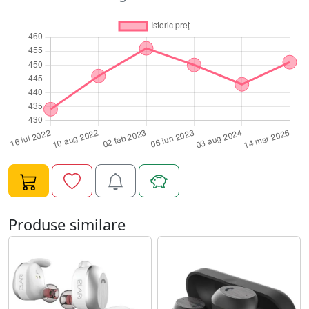
Elari NanoPods Sport se vor conecta automat la
smartphone-ul sau player-ul tau. Sunt concepute
pentru a se potrivi perfect cu anatomia urechii externe,
astfel incat acestea sunt foarte confortabile si nu vor
cadea din ureche, fiind ideale pentru iubitorii unui stil
de viata activ. Poti sa asculti pana la 3,5 ore de muzica
cu o singura incarcare a bateriei. Modul stereo al
castilor pentru apelurile primite sau efectuate prin
Bluetooth 5.0 ofera un confort conversational timp de
4,5 ore de convorbire. De asemenea, vei putea controla
ce apeluri sa accepti sau sa refuzi prin apasarea unui
buton. Carcasa compacta si eleganta va pastra in
siguranta castile tale Hi-Fi NanoPods atunci cand nu le
folosesti astfel incat tu te vei putea bucura mereu de o
Produse similare
calitate excelenta a muzicii. Reincarca castile NanoPods
Sport de pana la 3 ori prin plasarea lor in carcasa
eleganta cu incarcare magnetica si bucurate de muzica
oriunde te-ai afla! Ce le recomanda: Sunetul impecabil,
cu bas profund, sunete saturate medii si pure cu