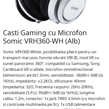
Casti Gaming cu Microfon
Somic VRH360-WH (Alb)
Somic VRH360 White, posibilitatea plierii pentru un
transport mai usor, functie vibratii VIB III, mod VR cu
sunet panoramic 360°, compatibil cu Samsung, Sony,
Cardboard VR si altele, microfon omnidirectional
(dimensiuni: ∅4.0x1.5mm, sensibilitate: -38dB+/-3dB (la
1KHz), impedanta: ≤2.2KO), difuzoare: 40mm
(impedanta: 32O, frecventa raspuns: 20Hz-20KHz,
sensibilitate (S.P.L): 95dB+/-3dB (la 1kHz)), lungime
cablu: 1.2m, conector: 1x jack TRRS 3.5mm (cu microfon
si controale multimedia pe fir), 1x USB (alimentare