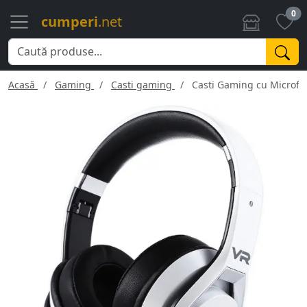
0
cumperi
.net
Acasă
Gaming
Casti gaming
Casti Gaming cu Microfo