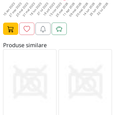
Se aplica baza (primer, base gel) si se usuca in lampa UV
timp de 1-2 min;5. Se aplica primul strat de oja, fara a
atinge cuticula si se usuca la lampa UV 2 min;6. Daca se
doreste obtinerea unei nuante mai intense se aplica un
al doilea strat si se usuca din nou 2 min la lampa UV;7.
Pentru pastrarea unui luciu puternic se aplica un strat
de top coat care se usuca 2 min in lampa UV;8. Se
Produse similare
degreseaza unghia pentru eliminarea stratului lipicios
si se maseaza cuticula cu un ulei hidratant.Greutate:
160gDimensiuni: 16 X 15,6 X 15cm