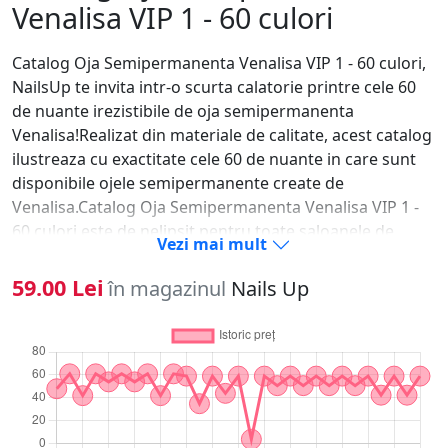
Venalisa VIP 1 - 60 culori
Catalog Oja Semipermanenta Venalisa VIP 1 - 60 culori,
NailsUp te invita intr-o scurta calatorie printre cele 60
de nuante irezistibile de oja semipermanenta
Venalisa!Realizat din materiale de calitate, acest catalog
ilustreaza cu exactitate cele 60 de nuante in care sunt
disponibile ojele semipermanente create de
Venalisa.Catalog Oja Semipermanenta Venalisa VIP 1 -
60 culori este de nelipsit pentru toate saloanele de
Vezi mai mult
manichiura-pedichiura si utilizatoarele produselor
Venalisa.Alegerea nuantei potrivite pentru unghiile
59.00 Lei
în magazinul
Nails Up
create de tine va fi cat mai usoara, iar clientele tale vor
fi incantate!Iata si pasii care trebuie urmati pentru
realizarea manichiurii cu oja semipermanenta: 1. Se
imping cuticulele sau se taie dupa caz;2. Se matuiesc
unghiile cu un buffer pentru a elimina grasimea unghiei
si luciul natural al acesteia;3. Se degreseaza unghiile
pentru eliminarea prafului rezultat in urma matuirii;4.