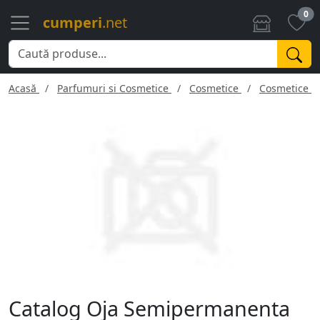
0
cumperi
.net
Acasă
Parfumuri si Cosmetice
Cosmetice
Cosmetice f
Catalog Oja Semipermanenta