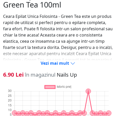
Green Tea 100ml
Ceara Epilat Unica Folosinta - Green Tea este un produs
rapid de utilizat si perfect pentru o epilare completa,
fara efort. Poate fi folosita intr-un salon profesional sau
chiar la tine acasa! Aceasta ceara are o consistenta
elastica, ceea ce inseamna ca va ajunge intr-un timp
foarte scurt la textura dorita. Desigur, pentru a o incalzi,
este necesar aparatul pentru incalzit Ceara Epilat Unica
Folosinta - Green Tea, pe care il gasesti tot in magazinul
Vezi mai mult
NailsUp. Aceasta ceara este disponibila in mai multe
arome, cu mirosuri incredibil de placute, pentru o
6.90 Lei
în magazinul
Nails Up
relaxare in timpul epilarii.Mod de utilizare: Ceara Epilat
Unica Folosinta - Green Tea trebuie adaugata intr-un
incalzitor ceara unica folosinta, pe care il gasesti tot in
magazinul NailsUp. Aceasta se va topi incet, pana va
ajunge la consistenta dorita. Verificati atent
temperatura la care va ajunge ceara, dupa care luati
cantitatea dorita cu spatula de unica folosinta si o