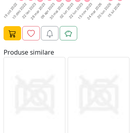
intindeti uniform in zona in care se doreste epilata.
Lasati ceara sa se raceasca, dupa care ridicati usor
capatul fasiei si trageti rapid. La final aplicati un ulei
dupa epilare.Si acesta este prezent in magazinul
NailsUp!Gramaj: 100ml.
Produse similare