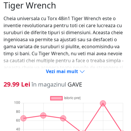
Tiger Wrench
Cheia universala cu Torx 48in1 Tiger Wrench este o
inventie revolutionara pentru toti cei care lucreaza cu
suruburi de diferite tipuri si dimensiuni. Aceasta cheie
ingenioasa va permite sa ajustati sau sa desfaceti o
gama variata de suruburi si piulite, economisindu-va
timp si bani. Cu Tiger Wrench, nu veti mai avea nevoie
sa cautati chei multiple pentru a face o treaba simpla -
aceasta cheie va acopera toate nevoile de strangere si
Vezi mai mult
desfacere. Caracteristici Cheie: 48 de Dimensiuni intr-o
Singura Cheie - Acest dispozitiv unic integreaza 48 de
29.99 Lei
în magazinul
GAVE
dimensiuni diferite, astfel incat sa puteti ajusta si
desface o varietate impresionanta de suruburi si piulite.
De la suruburi cu cap hexagonal pana la cele cu cap
Torx sau patrat, Tiger Wrench le poate manipula pe
toate. Versatilitate Maxima - Cheia universala poate fi
utilizata intr-o gama larga de aplicatii, inclusiv in
domeniul auto, constructii, bricolaj, reparatii de acasa si