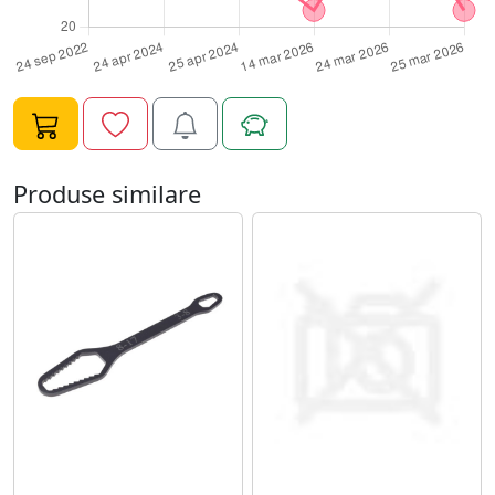
multe altele. Nu conteaza daca sunteti profesionist sau
amator - Tiger Wrench va face viata mai usoara.
Durabilitate si Calitate - Aceasta cheie universala este
fabricata din materiale de inalta calitate, ceea ce o face
rezistenta la uzura si durabila in timp. Componentele
sale sunt construite pentru a rezista la conditii de lucru
dificile si pentru a va servi timp indelungat. Design
Produse similare
Compact si Usor de Utilizat - Tiger Wrench are un
design compact si ergonomic, care se potriveste
confortabil in mana. Folosirea sa este simpla si intuitiva,
permitandu-va sa faceti ajustarile necesare rapid si fara
efort. Compact si Portabil - Datorita dimensiunilor sale
compacte, Tiger Wrench este usor de transportat in
trusa dvs. de scule sau in masina, astfel incat sa aveti
mereu la indemana aceasta unealta esentiala. Cu Cheia
Universala cu Torx 48in1 Tiger Wrench, nu mai trebuie
sa va faceti griji cu privire la stocarea sau gasirea
cheilor potrivite pentru diferitele sarcini de strangere