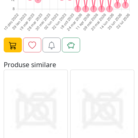
ghilotina pentru tipsuri?Atunci cand aplici tipsuri,
lungimea initiala este de obicei mai mare decat
rezultatul final dorit. Daca tipsul nu este scurtat corect,
forma poate deveni inegala, structura poate fi mai greu
de construit, iar timpul de pilire creste inutil. Un cleste
ghilotina profesional te ajuta sa controlezi mai bine
lungimea, sa reduci diferentele dintre unghii si sa creezi
o baza mai echilibrata pentru constructie.Pentru
clienta, acest lucru se traduce printr-o manichiura mai
Produse similare
simetrica, mai curata si mai profesionista. Pentru
tehnician, inseamna mai putin efort, mai multa precizie
si o experienta de lucru mai sigura.Mod de
utilizareDupa aplicarea tipsului pe unghie, alege
lungimea dorita si pozitioneaza clestele ghilotina
perpendicular pe tips. Este recomandat sa tai tipsul
putin mai lung decat forma finala dorita, deoarece
lungimea si forma se vor definitiva ulterior prin
pilire.Apasa ferm, dar controlat, fara miscari bruste. Nu
rasuci clestele in timpul taierii si nu forta lama in lateral,