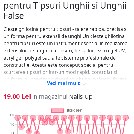
pentru Tipsuri Unghii si Unghii
False
Cleste ghilotina pentru tipsuri - taiere rapida, precisa si
uniforma pentru extensii de unghiiUn cleste ghilotina
pentru tipsuri este un instrument esential in realizarea
extensiilor de unghii cu tipsuri, fie ca lucrezi cu gel UV,
acryl gel, polygel sau alte sisteme profesionale de
constructie. Acesta este conceput special pentru
scurtarea tipsurilor intr-un mod rapid, controlat si
uniform, ajutand tehnicianul sa obtina mai usor forma
Vezi mai mult
dorita inainte de pilire si finisare.Spre deosebire de un
cleste obisnuit pentru unghii, clestele tip ghilotina are o
19.00 Lei
în magazinul
Nails Up
lama pozitionata astfel incat sa taie tipsul curat, fara sa
il crape sau sa il deformeze. Este ideal pentru saloane,
cursuri de manichiura, tehnicieni incepatori, dar si
pentru profesionisti care isi doresc un flux de lucru mai
rapid si mai eficient.De ce ai nevoie de un cleste