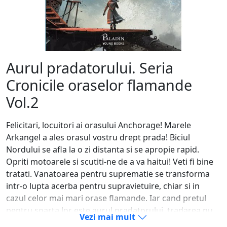
Aurul pradatorului. Seria
Cronicile oraselor flamande
Vol.2
Felicitari, locuitori ai orasului Anchorage! Marele
Arkangel a ales orasul vostru drept prada! Biciul
Nordului se afla la o zi distanta si se apropie rapid.
Opriti motoarele si scutiti-ne de a va haitui! Veti fi bine
tratati. Vanatoarea pentru suprematie se transforma
intr-o lupta acerba pentru supravietuire, chiar si in
cazul celor mai mari orase flamande. Iar cand pretul
pentru soarta lor este aurul pradatorului, tradarea nu
Vezi mai mult
mai pare un act imoral. Pentru Hester Shaw insa,