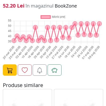
recompensa nu se cantareste in monede. In numele
52.20 Lei
în magazinul
BookZone
iubirii pentru Tom, ea il va vinde pe Anchorage, un
orasel pasnic al marilor de gheata, doar pentru a-si da
seama ca gustul amar al tradarii vine cu multe
consecinte. Stalkerul il privi ghemuindu-se pe cimentul
patat de sange si un flux de memorie, aproape
neinteligibil, iritant si confuz, se isca brusc in masinaria
creierului sau. Ezita, agitandu-si ghearele. Oare unde-l
mai vazuse pe baiatul asta
Produse similare