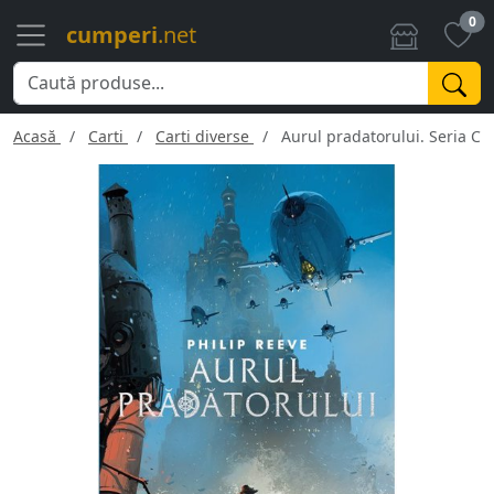
0
cumperi
.net
Acasă
Carti
Carti diverse
Aurul pradatorului. Seria Cr