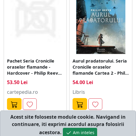
Pachet Seria Cronicile
Aurul pradatorului. Seria
oraselor flamande -
Cronicile oraselor
Hardcover - Philip Reeve -
flamande Cartea 2 - Philip
Paladin
Reeve
53.50 Lei
54.00 Lei
cartepedia.ro
Libris
Acest site foloseste module cookie. Navigand in
continuare, iti exprimi acordul asupra folosirii
© cumperi.net | Catalog cumparaturi online
acestora.
Am inteles