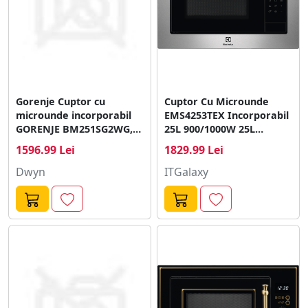
Gorenje Cuptor cu
Cuptor Cu Microunde
microunde incorporabil
EMS4253TEX Incorporabil
GORENJE BM251SG2WG,
25L 900/1000W 25L
25l, 900W, Grill, alb
Argintiu
1596.99 Lei
1829.99 Lei
Dwyn
ITGalaxy