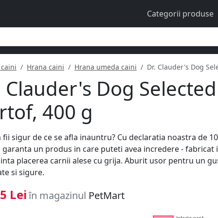
Categorii produse
caini
Hrana caini
Hrana umeda caini
Dr. Clauder's Dog Sel
. Clauder's Dog Selecte
rtof, 400 g
a fii sigur de ce se afla inauntru? Cu declaratia noastra de 10
garanta un produs in care puteti avea incredere - fabricat
inta placerea carnii alese cu grija. Aburit usor pentru un gus
te si sigure.
5 Lei
în magazinul
PetMart