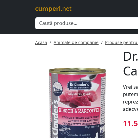
cumperi
.net
Acasă
Animale de companie
Produse pentru 
Dr
Ca
Vrei s
putem 
reprez
adecva
11.5