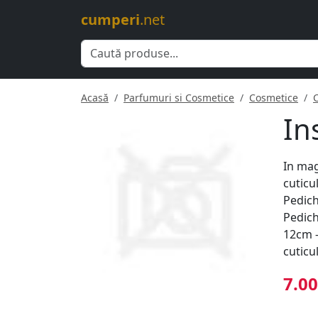
cumperi
.net
Acasă
Parfumuri si Cosmetice
Cosmetice
In
In mag
cuticu
Pedich
Pedich
12cm -
cuticul
7.00