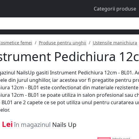
Categorii produse
Cosmetice femei
Produse pentru unghii
Ustensile manichiura
strument Pedichiura 12
azinul NailsUp gasiti Instrument Pedichiura 12cm - BL01. Ac
lele din jurul unghiilor, iar acestea vor fi pregatite pentru
iura 12cm - BL01 este confectionat din materiale rezistente i
iura 12cm - BL01 se poate utiliza in salon profesional sau c
 BL01 are 2 capete ce se pot utiliza unul pentru curatarea 
elor.
 Lei
în magazinul
Nails Up