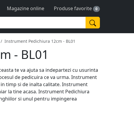
Magazine online
Produse favorite
0
Instrument Pedichiura 12cm - BL01
cm - BL01
easta te va ajuta sa indepartezi cu usurinta
 procesul de pedicuira ce va urma. Instrument
n timp si de inalta calitate. Instrument
hiar la tine acasa. Instrument Pedichiura
unghiilor si unul pentru impingerea