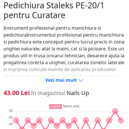
Pedichiura Staleks PE-20/1
pentru Curatare
Instrument profesional pentru manichiura si
pedichiuraInstrumentul profesional pentru manichiura
si pedichiura este conceput pentru lucrul precis in zona
unghiei naturale, atat la maini, cat si la picioare. Este un
produs util in trusa oricarui tehnician, deoarece ajuta la
pregatirea corecta a unghiei, curatarea zonelor laterale
si ingrijirea cuticulei inainte de aplicarea produselor
profesionale.Intrebuintari in manichiuraIn manichiura,
Vezi mai mult
instrumentul poate fi folosit pentru impingerea
cuticulei, curatarea placii unghiale, indepartarea
43.00 Lei
în magazinul
Nails Up
impuritatilor si pregatirea suprafetei inainte de
aplicarea bazei, ojei semipermanente, gelului UV,
polygelului sau acrygelului. O pregatire corecta ajuta la
reducerea riscului de lifting si contribuie la un rezultat
final mai curat si mai rezistent.Intrebuintari in