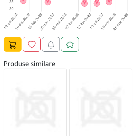
pedichiuraIn pedichiura, instrumentul este util pentru
curatarea marginilor unghiei, indepartarea delicata a
impuritatilor si lucrul in zonele care necesita mai multa
precizie. Pedichiura necesita atentie suplimentara,
deoarece unghiile de la picioare pot fi mai sensibile, iar
zonele laterale trebuie lucrate cu grija pentru a evita
disconfortul.Avantajele instrumentelor cu doua
capeteInstrumentele cu doua capete sunt apreciate in
salon deoarece permit mai multe tipuri de miscari si
Produse similare
intrebuintari cu un singur produs. In functie de forma
capetelor, pot fi folosite pentru ridicare, curatare,
impingere, finisare sau pregatire. Acest lucru ajuta la
eficientizarea timpului de lucru si la realizarea unei
proceduri mai organizate.Cum se utilizeaza
corectUtilizarea corecta presupune miscari controlate,
fara presiune excesiva asupra pielii sau unghiei.
Instrumentul nu trebuie folosit pe zone iritate, lezate
sau inflamate. In cazul pedichiurii, se recomanda
prudenta sporita, mai ales in zona laterala a