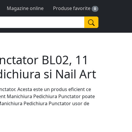
Magazine online
Produse favorite
0
nctator BL02, 11
chiura si Nail Art
ctator. Acesta este un produs eficient ce
ent Manichiura Pedichiura Punctator poate
t Manichiura Pedichiura Punctator usor de