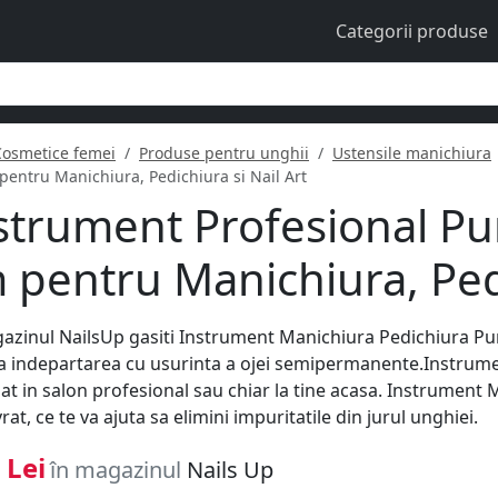
Categorii produse
Cosmetice femei
Produse pentru unghii
Ustensile manichiura
pentru Manichiura, Pedichiura si Nail Art
strument Profesional Pu
 pentru Manichiura, Pedi
azinul NailsUp gasiti Instrument Manichiura Pedichiura Pun
la indepartarea cu usurinta a ojei semipermanente.Instrum
lizat in salon profesional sau chiar la tine acasa. Instrumen
at, ce te va ajuta sa elimini impuritatile din jurul unghiei.
 Lei
în magazinul
Nails Up