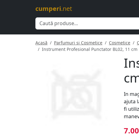
cumperi
.net
Acasă
Parfumuri si Cosmetice
Cosmetice
Instrument Profesional Punctator BL02, 11 cm 
In
cm
In mag
ajuta 
fi uti
manevr
7.00