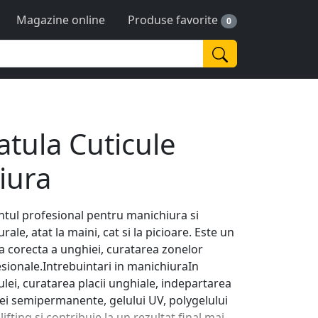
Magazine online
Produse favorite
0
tula Cuticule
iura
tul profesional pentru manichiura si
le, atat la maini, cat si la picioare. Este un
ea corecta a unghiei, curatarea zonelor
fesionale.Intrebuintari in manichiuraIn
lei, curatarea placii unghiale, indepartarea
ojei semipermanente, gelului UV, polygelului
ifting si contribuie la un rezultat final mai