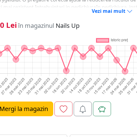
si mai rezistent.Intrebuintari in pedichiuraIn pedichiura, in
Vezi mai mult
ilor unghiei, indepartarea delicata a impuritatilor si lucrul 
iura necesita atentie suplimentara, deoarece unghiile de la p
0 Lei
în magazinul
Nails Up
le trebuie lucrate cu grija pentru a evita disconfortul.Avan
Instrumentele cu doua capete sunt apreciate in salon deoar
uintari cu un singur produs. In functie de forma capetelor, po
ere, finisare sau pregatire. Acest lucru ajuta la eficientizare
uri mai organizate.Cum se utilizeaza corectUtilizarea core
ne excesiva asupra pielii sau unghiei. Instrumentul nu trebui
ate. In cazul pedichiurii, se recomanda prudenta sporita, mai
ectare si sterilizarePentru siguranta si igiena, instrumentul 
ectat si sterilizat conform protocolului profesional. Dezinfe
iene, insa in salon sterilizarea este etapa esentiala pentru 
peri de pe NAILSUP.ro?Cumparand de pe NAILSUP.ro, ai acce
Mergi la magazin
 proceduri de manichiura si pedichiura, alaturi de produs
rmanente, solutii de pregatire, pile si accesorii. Astfel, poti
e potrivite pentru fiecare etapa a procedurii.