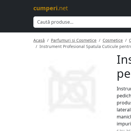
cumperi
.net
Acasă
Parfumuri si Cosmetice
Cosmetice
Instrument Profesional Spatula Cuticule pent
In
pe
Instru
pedich
produs
latera
manich
impuri
sau ac