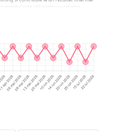
strumentul este util pentru curatarea
in zonele care necesita mai multa precizie.
icioare pot fi mai sensibile, iar zonele
tajele instrumentelor cu doua
ece permit mai multe tipuri de miscari si
t fi folosite pentru ridicare, curatare,
a timpului de lucru si la realizarea unei
cta presupune miscari controlate, fara
e folosit pe zone iritate, lezate sau
 ales in zona laterala a unghiei.Igienizare,
trebuie curatat dupa fiecare utilizare,
ctarea ajuta la reducerea incarcaturii
pregatirea instrumentelor intre cliente.De ce
s la instrumente profesionale potrivite
e complementare precum baze, geluri, oje
 lucra complet, organizat si eficient, cu