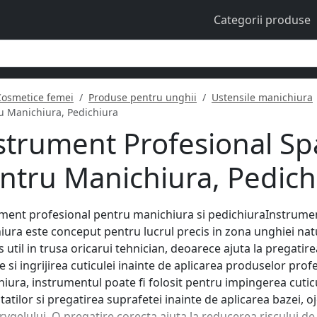
Categorii produse
Cosmetice femei
Produse pentru unghii
Ustensile manichiura
ru Manichiura, Pedichiura
strument Profesional Spa
ntru Manichiura, Pedich
ment profesional pentru manichiura si pedichiuraInstrumen
iura este conceput pentru lucrul precis in zona unghiei natura
 util in trusa oricarui tehnician, deoarece ajuta la pregatir
le si ingrijirea cuticulei inainte de aplicarea produselor pro
iura, instrumentul poate fi folosit pentru impingerea cuticu
tatilor si pregatirea suprafetei inainte de aplicarea bazei, 
rygelului. O pregatire corecta ajuta la reducerea riscului de l