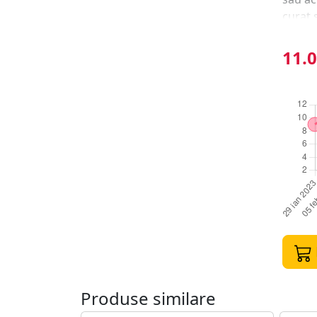
curat 
margin
Pedich
11.0
latera
capete
intreb
imping
proced
presiu
inflam
dezinf
dezinf
microb
sa cum
pentru
semipe
produs
Produse similare