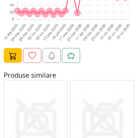
stabilitate ridicata in utilizare economiseste spatiu pe
suprafata de lucruSistem de iluminare compatibila cu
bec standard E27 putere maxima: 40W compatibila cu
bec LED puternic (echivalent pana la 100W clasic)
iluminare directionata pentru precizie
maximaConstructie si design structura metalica
durabila abajur metalic detasabil diametru abajur: 15,5
cm culoare: negru mat (aspect profesional si
elegant)Specificatii tehnice tip produs: lampa pentru
masa de manichiura si birou tip dulie: E27 putere
Produse similare
maxima: 40W alimentare: 220V frecventa: 50Hz lungime
cablu: aproximativ 150 cm intrerupator ON/OFF pe
cabluBeneficii vizibilitate excelenta in timpul lucrului
design compact si profesional instalare rapida si
utilizare usoara compatibila cu becuri LED eficiente
energetic ideala pentru uz profesional si casnicMod de
utilizare fixati lampa pe masa de lucru cu ajutorul
menghinei introduceti un bec compatibil E27 conectati