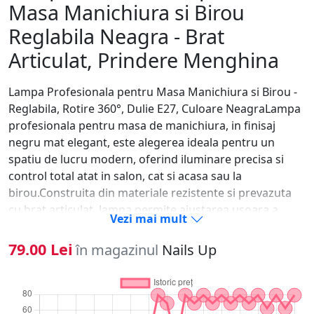
Masa Manichiura si Birou
Reglabila Neagra - Brat
Articulat, Prindere Menghina
Lampa Profesionala pentru Masa Manichiura si Birou -
Reglabila, Rotire 360°, Dulie E27, Culoare NeagraLampa
profesionala pentru masa de manichiura, in finisaj
negru mat elegant, este alegerea ideala pentru un
spatiu de lucru modern, oferind iluminare precisa si
control total atat in salon, cat si acasa sau la
birou.Construita din materiale rezistente si prevazuta
cu brat articulat, lampa permite ajustarea usoara a
Vezi mai mult
pozitiei pentru o vizibilitate optima in timpul lucrului de
finete.Flexibilitate si control total brat articulat reglabil
79.00 Lei
în magazinul
Nails Up
in mai multe puncte rotire completa 360° pozitionare
precisa a luminii ideala pentru manichiura, birou si
activitati de precizieSistem de prindere stabil fixare prin
menghina inclusa montaj rapid pe masa de lucru