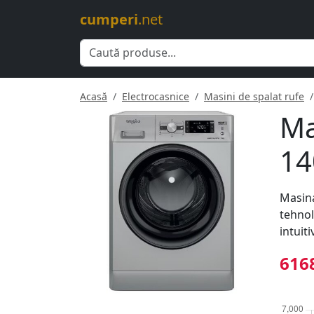
cumperi
.net
Acasă
Electrocasnice
Masini de spalat rufe
Ma
14
Masina
tehnol
intuiti
6168