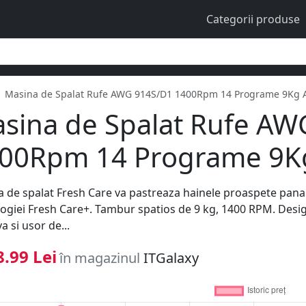
Categorii produse
Masina de Spalat Rufe AWG 914S/D1 1400Rpm 14 Programe 9Kg A
sina de Spalat Rufe AW
00Rpm 14 Programe 9Kg
 de spalat Fresh Care va pastreaza hainele proaspete pana l
ogiei Fresh Care+. Tambur spatios de 9 kg, 1400 RPM. Desig
va si usor de...
.99 Lei
în magazinul
ITGalaxy