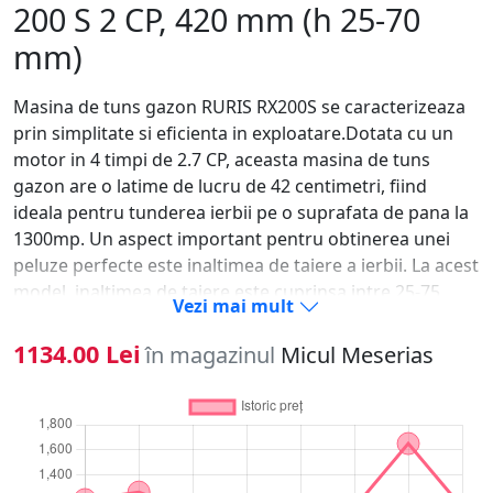
200 S 2 CP, 420 mm (h 25-70
mm)
Masina de tuns gazon RURIS RX200S se caracterizeaza
prin simplitate si eficienta in exploatare.Dotata cu un
motor in 4 timpi de 2.7 CP, aceasta masina de tuns
gazon are o latime de lucru de 42 centimetri, fiind
ideala pentru tunderea ierbii pe o suprafata de pana la
1300mp. Un aspect important pentru obtinerea unei
peluze perfecte este inaltimea de taiere a ierbii. La acest
model, inaltimea de taiere este cuprinsa intre 25-75
Vezi mai mult
mm, putand fi reglata in 5 trepte, prin actionarea
dispozitivului lateral situat la baza sasiului. RURIS RX200
1134.00 Lei
în magazinul
Micul Meserias
are trei functii: colectare, evacuare in spate si mulching.
Masinile de tuns gazon RURIS sunt robuste si fiabile.
Cuva sasiului este din otel ambutisat ceea ce ii confera
o rezistenta mai mare. Sistemul ergonomic de pliere al
manerului si al sacului colector face ca masina de tuns