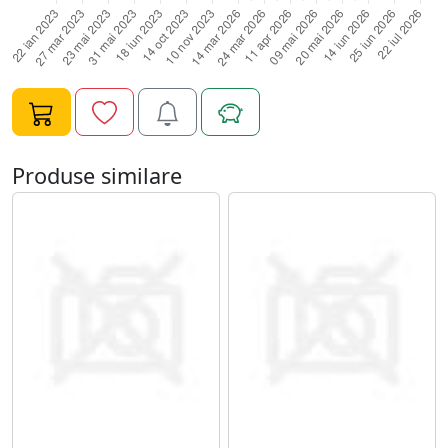
lampa UV 2 min;6. Daca se doreste obtinerea unei
nuante mai intense se aplica un al doilea strat si se
usuca din nou 2 min la lampa UV;7. Pentru pastrarea
unui luciu puternic se aplica un strat de top coat care se
usuca 2 min in lampa UV;8. Se degreseaza unghia
pentru eliminarea stratului lipicios si se maseaza
cuticula cu un ulei hidratant.Gramaj: 10ml.
Produse similare