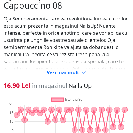
Cappuccino 08
Oja Semiperamenta care va revolutiona lumea culorilor
este acum prezenta in magazinul NailsUp! Nuante
intense, perfecte in orice anotimp, care se vor aplica cu
usurinta pe unghiile voastre sau ale clientelor. Oja
semipermanenta Roniki te va ajuta sa dobandesti o
manichiura inedita ce va rezista fresh pana la 4
saptamani. Recipientul are o pensula speciala, care te
va ajuta sa nu irosesti produs. Aplicarea se efectueaza
Vezi mai mult
rapid, iar rezultatul final este unul reusit!Iata si pasii
care trebuie urmati pentru realizarea manichiurii cu oja
16.90 Lei
în magazinul
Nails Up
semipermanenta: 1. Se imping cuticulele sau se taie
dupa caz;2. Se matuiesc unghiile cu un buffer pentru a
elimina grasimea unghiei si luciul natural al acesteia;3.
Se degreseaza unghiile pentru eliminarea prafului
rezultat in urma matuirii;4. Se aplica baza (primer,base
gel) si se usuca in lampa UV timp de 1-2 min;5. Se aplica
primul strat de oja, fara a atinge cuticula si se usuca la