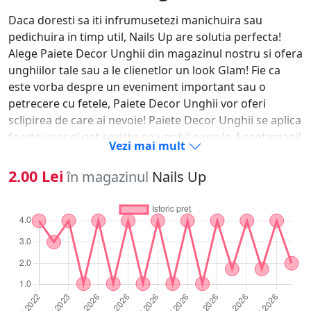
Daca doresti sa iti infrumusetezi manichuira sau
pedichuira in timp util, Nails Up are solutia perfecta!
Alege Paiete Decor Unghii din magazinul nostru si ofera
unghiilor tale sau a le clienetlor un look Glam! Fie ca
este vorba despre un eveniment important sau o
petrecere cu fetele, Paiete Decor Unghii vor oferi
sclipirea de care ai nevoie! Paiete Decor Unghii se aplica
foarte usor si pot rezista pe unghii pana la 4 saptamani!
Vezi mai mult
Alege Paiete Decor Unghii din magazinul Nails Up si
manichuira ta va arata unic, colorat si de-a dreptul
2.00 Lei
în magazinul
Nails Up
sclipitor ! Cum utilizam ? Dupa ce ai finalizat si sigilat
manichiura, aplica un strat subtire de gel clear sau de
lipici pentru ornamente. Fara sa polimerizati, aplicat
ornamentul dorit, apoi uscati la lampa si sigilati modelul
cu Top Coat.