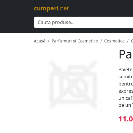
cumperi
.net
Acasă
Parfumuri si Cosmetice
Cosmetice
Pa
Paiete
semitr
pentru
expres
unica!
pe un 
11.0