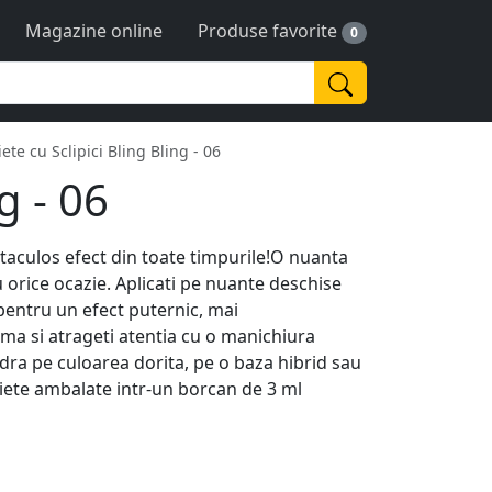
Magazine online
Produse favorite
0
iete cu Sclipici Bling Bling - 06
g - 06
ectaculos efect din toate timpurile!O nuanta
u orice ocazie. Aplicati pe nuante deschise
 pentru un efect puternic, mai
eama si atrageti atentia cu o manichiura
udra pe culoarea dorita, pe o baza hibrid sau
iete ambalate intr-un borcan de 3 ml