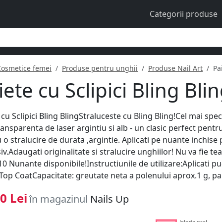
Categorii produse
Cosmetice femei
Produse pentru unghii
Produse Nail Art
Pa
iete cu Sclipici Bling Blin
 cu Sclipici Bling BlingStraluceste cu Bling Bling!Cel mai sp
ansparenta de laser argintiu si alb - un clasic perfect pentr
 o stralucire de durata ,argintie. Aplicati pe nuante inchise
iv.Adaugati originalitate si stralucire unghiilor! Nu va fie t
10 Nunante disponibile!Instructiunile de utilizare:Aplicati p
Top CoatCapacitate: greutate neta a polenului aprox.1 g, pa
0 Lei
în magazinul
Nails Up