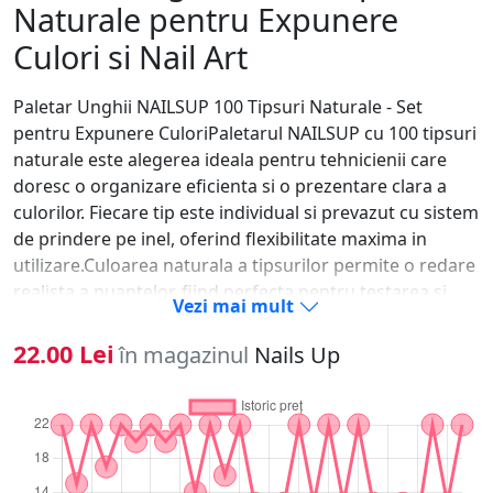
Naturale pentru Expunere
Culori si Nail Art
Paletar Unghii NAILSUP 100 Tipsuri Naturale - Set
pentru Expunere CuloriPaletarul NAILSUP cu 100 tipsuri
naturale este alegerea ideala pentru tehnicienii care
doresc o organizare eficienta si o prezentare clara a
culorilor. Fiecare tip este individual si prevazut cu sistem
de prindere pe inel, oferind flexibilitate maxima in
utilizare.Culoarea naturala a tipsurilor permite o redare
realista a nuantelor, fiind perfecta pentru testarea si
Vezi mai mult
prezentarea ojelor semipermanente, gelurilor UV sau
designurilor de nail art.Avantaje principale100 tipsuri -
22.00 Lei
în magazinul
Nails Up
ideal pentru colectii mari de culoritipsuri individuale -
organizare flexibila pe ineleculoare naturala -
evidentiaza fidel nuanteleusor de utilizat si
etichetatperfect pentru salon sau uz personalmaterial
rezistent si reutilizabilCaracteristici tehniceTip produs: