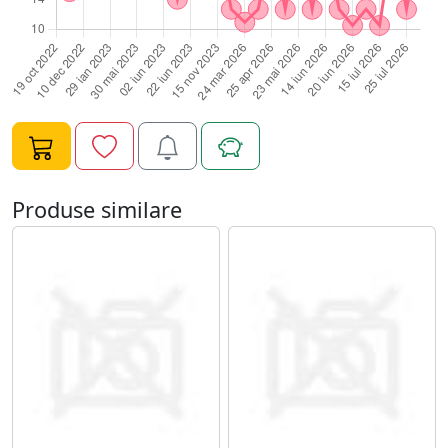
paletar unghiiBrand: NAILSUPNumar tipsuri:
100Culoare: naturalSistem prindere: inele metalice
incluseMaterial: plastic durabilUtilizare: prezentare
culori, testare, nail artUtilizareprezentarea culorilor
catre cliente intr-un mod profesionistorganizarea
colectiilor de oje si geluritestarea nuantelor inainte de
aplicarerealizarea mostrelor pentru portofoliuMod de
utilizareaplicati produsul dorit pe tipspolimerizati
conform instructiunilororganizati tipsurile pe inele
Produse similare
dupa preferintaoptional, etichetati pentru identificare
rapidaRezultatUn sistem profesional de organizare si
prezentare care iti permite sa gestionezi rapid si
eficient un numar mare de culori.Alege paletarul
NAILSUP cu 100 tipsuri naturale pentru o organizare
practica si o prezentare impecabila a culorilor tale.