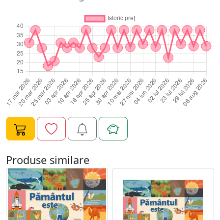
particule infime, la roiuri gigantice de stele. Stiai ca
bulele de sapun se numara printre obiectele din
Univers care sunt sfere perfecte? Sau ca pe planeta
noastra numarul de gaini este mai mare decat cel al
oamenilor? Sau ca in desertul cel mai arid de pe Pamant
nu este o caldura insuportabila, ci un frig de crapa
pietrele? Viziteaza cateva dintre cele mai interesante
locuri extreme de pe planeta, priveste diferitele forme
de viata, de la bacterii la elefanti si arborii sequoia, si
exploreaza elementele care fac din Pamant casa
noastra perfecta. Niciodata nu vei mai privi Pamantul in
acelasi fel
Produse similare