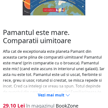
Pamantul este mare.
Comparatii uimitoare
Afla cat de exceptionala este planeta Pamant din
aceasta carte plina de comparatii uimitoare! Pamantul
este mare! (prin comparatie cu o broasca). Pamantul
este mic! (cand este ascuns in interiorul unei galaxii). Iar
asta nu este tot. Pamantul este ud si uscat, fierbinte si
rece, greu si usor, rotund si crestat, se misca repede si
incet. Cred ca intelegi ce vreau sa spun. Totul depinde
de punctul din care privesti lucrurile! Familiarizeaza-te
Vezi mai mult
cu planeta pe care locuim intr-un mod cu totul inedit,
comparand-o cu o mare diversitate de lucruri - de la
29.10 Lei
în magazinul
BookZone