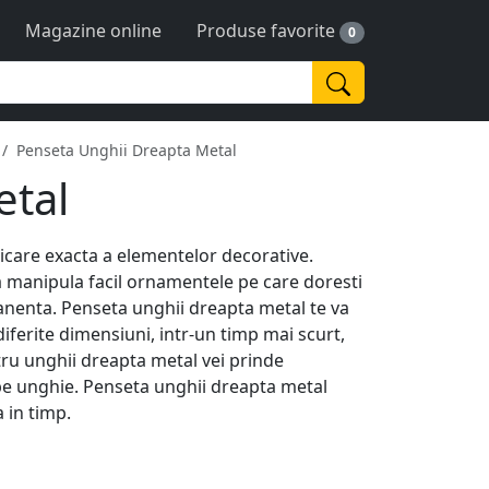
Magazine online
Produse favorite
0
Penseta Unghii Dreapta Metal
etal
icare exacta a elementelor decorative.
ea manipula facil ornamentele pe care doresti
rmanenta. Penseta unghii dreapta metal te va
iferite dimensiuni, intr-un timp mai scurt,
ntru unghii dreapta metal vei prinde
 pe unghie. Penseta unghii dreapta metal
a in timp.