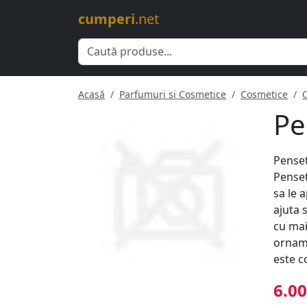
cumperi
.net
Acasă
Parfumuri si Cosmetice
Cosmetice
Pe
Penset
Penset
sa le 
ajuta 
cu mai
orname
este c
6.00