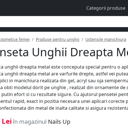
Categorii produse
Cosmetice femei
Produse pentru unghii
Ustensile manichiura
nseta Unghii Dreapta M
a unghii dreapta metal este conceputa special pentru o apl
a unghii dreapta metal are varfurile drepte, astfel vei put
aplici in manichiura realizata din gel, acryl sau oja semipe
sa obti modelul dorit pe unghie , realizat din ornamente de d
 putin efort si cu rezultate sigure. Cu ajutorul pensetei pe
ntul rapid, exact in pozitia necesara unei aplicari corecte
onfectionata din metal de inalta calitate si asigura rezistent
 Lei
în magazinul
Nails Up