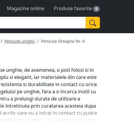
Magazine online
Produse favorite
0
Pensule unghii
Pensula Dreapta Nr. 4
pe unghie, de asemenea, o poti folosi si in
plu si elegant, iar materialele din care este
zistenta si durabilitate in contact cu orice
elului pe unghie, fara a o incarca inutil cu
entru a prelungi durata de utilizare a
e intretinuta prin curatarea acesteia dupa
d acrilic care nu a intrat in contact cu pudra
u modelarea unghiei, cat si pentru aplicarea