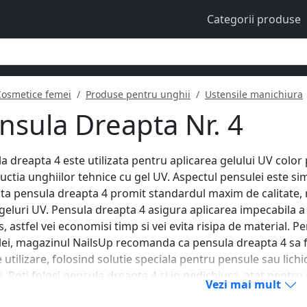
Categorii produse
Cosmetice femei
Produse pentru unghii
Ustensile manichiura
nsula Dreapta Nr. 4
a dreapta 4 este utilizata pentru aplicarea gelului UV color 
uctia unghiilor tehnice cu gel UV. Aspectul pensulei este sim
ata pensula dreapta 4 promit standardul maxim de calitate, re
 geluri UV. Pensula dreapta 4 asigura aplicarea impecabila a g
, astfel vei economisi timp si vei evita risipa de material. P
ei, magazinul NailsUp recomanda ca pensula dreapta 4 sa fi
e utilizare, folosind solutie speciala pentru pensule sau lichi
ca. Poti folosi pensula dreapta 4 si in pedichiura, atat pentr
Vezi mai mult
 pe unghii.