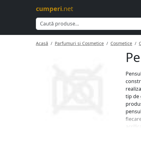
cumperi
.net
Acasă
Parfumuri si Cosmetice
Cosmetice
Pe
Pensul
constr
realiz
tip de
produs
pensul
fiecar
acrili
culorii