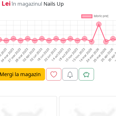
 Lei
în magazinul
Nails Up
Mergi la magazin