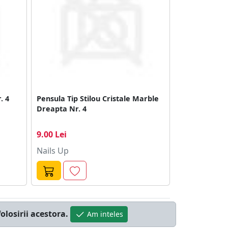
. 4
Pensula Tip Stilou Cristale Marble
Dreapta Nr. 4
9.00 Lei
Nails Up
olosirii acestora.
Am inteles