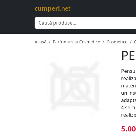
cumperi
.net
Acasă
Parfumuri si Cosmetice
Cosmetice
PE
Pensul
realiz
materi
un ins
adapta
4 se c
realiz
5.00