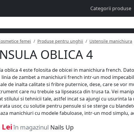
Categorii produse
Cosmetice femei
Produse pentru unghii
Ustensile manichiura
NSULA OBLICA 4
a oblica 4 este folosita de obicei in manichiura french. Dato
a linia de zambet a manichiurii french intr-un mod impecabil
ale de inalta calitate si fribre puternice, dese, care se vor 
trument care nu trebuie sa lipseasca din trusa ta. Vei manipu
t stilului si tehnicii tale, astfel incat sa ajungi cu usurinta 
urata usor, cu solutie pentru pensule si se sterge cu blandete
eaza manichiuri cu modele fabuloase, intr-un mod simplu, acce
 Lei
în magazinul
Nails Up