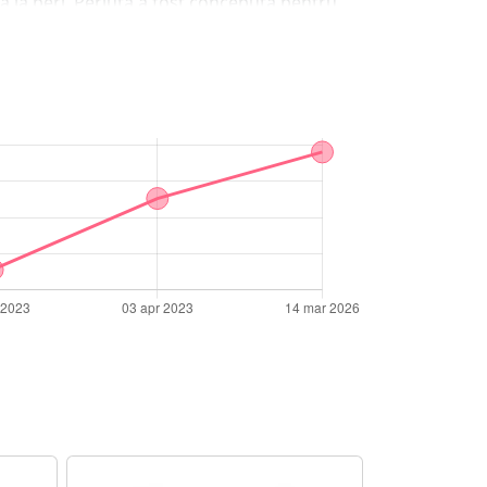
a la peri. Periuta a fost conceputa pentru
elegem ca este destul de greu de evitat acest
ot timpul. Perii se pot desprinde daca sunt
Jill sunt confectionate din silicon medical non-
probleme. Pentru a fi siguri ca exercitati o
rintele sa perieze dintii bebelusului sau
la fiecare 8 saptamani sau chiar mai devreme.
iliconul este rupt. Poate fi folosita doar sub
! Ingrediente: Periuta de dinti realizata in