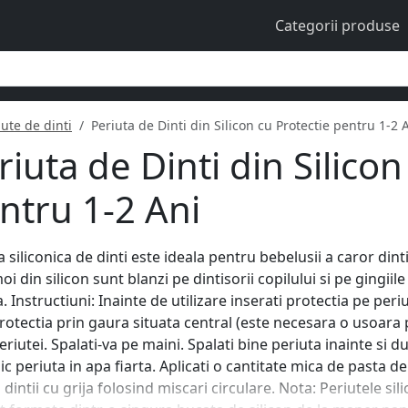
Categorii produse
iute de dinti
Periuta de Dinti din Silicon cu Protectie pentru 1-2 
riuta de Dinti din Silicon
ntru 1-2 Ani
a siliconica de dinti este ideala pentru bebelusii a caror dinti
oi din silicon sunt blanzi pe dintisorii copilului si pe gingiil
a. Instructiuni: Inainte de utilizare inserati protectia pe peri
protectia prin gaura situata central (este necesara o usoara
eriutei. Spalati-va pe maini. Spalati bine periuta inainte si dupa
c periuta in apa fiarta. Aplicati o cantitate mica de pasta de d
 dintii cu grija folosind miscari circulare. Nota: Periutele sil