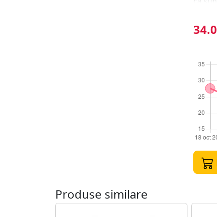
ca sun
periaj
lucru 
34.0
mestec
toxic,
presiu
copilu
Inlocu
suprav
intreg
Produse similare