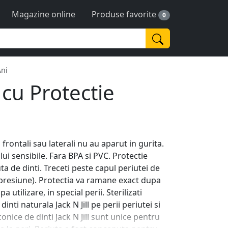
Magazine online
Produse favorite
0
Ani
 cu Protectie
 frontali sau laterali nu au aparut in gurita.
e lui sensibile. Fara BPA si PVC. Protectie
uta de dinti. Treceti peste capul periutei de
 presiune). Protectia va ramane exact dupa
 utilizare, in special perii. Sterilizati
inti naturala Jack N Jill pe perii periutei si
iconice de dinti Jack N Jill sunt unice pentru