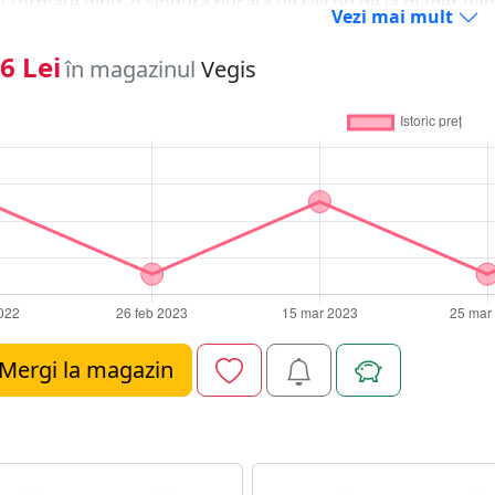
t formate dintr-o singura bucata de silicon de la maner pan
Vezi mai mult
ul dintilor si nu ca suzeta. Mestecatul ei trebuie evitat. Int
cu bebelusii si recomandam supervizarea de catre un adult t
6 Lei
în magazinul
Vegis
ati, dar nu va faceti griji. Periuta de dinti siliconica Jack N 
 si daca este inghitit poate trece prin sistemul digestiv fara 
ne minima asupra dintilor bebelusului este recomandat ca pa
lui cu aceasta periuta de dinti siliconica. Inlocuiti periuta 
iti periuta dupa raceala sau alta imbolnavire. Inlocuiti daca s
egherea unui adult. A nu se mesteca ! Nu o folositi ca suzeta 
ime din silicon medical. Produs in Australia
Mergi la magazin