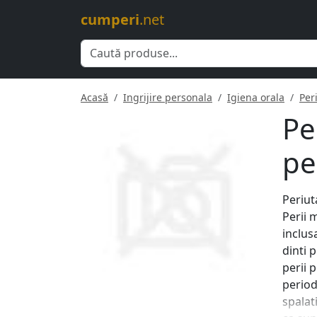
cumperi
.net
Acasă
Ingrijire personala
Igiena orala
Per
Pe
pe
Periut
Perii m
inclus
dinti 
perii p
periodi
spalati