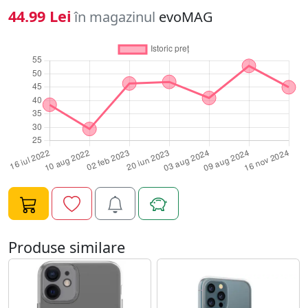
camera foto si blitz. Spatele carcasei este transparent
44.99 Lei
în magazinul
evoMAG
cu model floral in forma iris stilizat pe spate. Carcasa
este desavarsita de pietrele Swarovski(R) originale
aplicate ce o innobileaza si o recomanda doamnelor ce
pretuiesc eleganta. Remarca-te cu noua si senzationala
Iris! Caracteristici: - protectie 360° - rezistenta la
zgarieturi si socuri - carcasa silicon - cristale
Swarovski(R) - margini electro-placate cu metal -
material rezistent la lovituri si zgarieturi - ultraslim,
usoara - aspect elegant - culoare: Argintiu - dedicat
Samsung Galaxy S8 G950
Produse similare