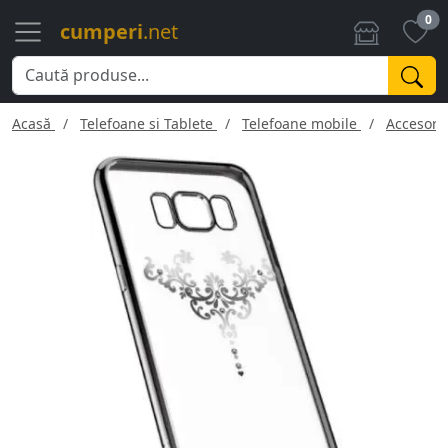
0
cumperi
.net
Acasă
Telefoane si Tablete
Telefoane mobile
Accesorii