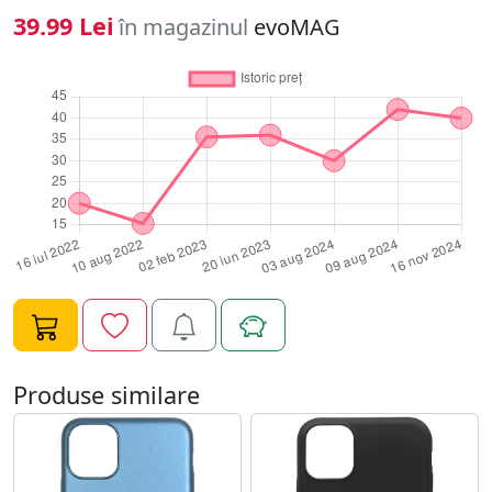
teleofonului. De asemenea butoanele sunt acoperite
39.99 Lei
în magazinul
evoMAG
pentru un plus de protectie. CARACTERISTICI: - material
plastic dur - suprafata fina placuta la atingere - potrivire
perfecta pe telefonul tau - finisaje discrete ce ofera un
aspect placut telefonului - protejeaza telefonul de
lovituri si zgarieturi - butoane acoperite pentru un plus
de protectie - decupajele permit accesul la porturile
telefonului - protectie slim ce se potriveste perfect pe
spatele telefonului tau - culoare Albastru - dedicat
Huawei P30
Produse similare