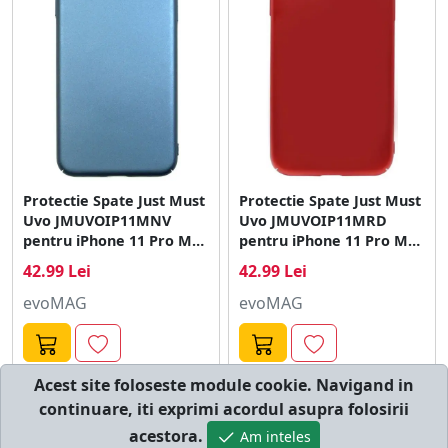
Protectie Spate Just Must
Protectie Spate Just Must
Uvo JMUVOIP11MNV
Uvo JMUVOIP11MRD
pentru iPhone 11 Pro Max
pentru iPhone 11 Pro Max
(Albastru)
(Rosu)
42.99 Lei
42.99 Lei
evoMAG
evoMAG
Acest site foloseste module cookie. Navigand in
continuare, iti exprimi acordul asupra folosirii
© cumperi.net | Catalog cumparaturi online
acestora.
Am inteles