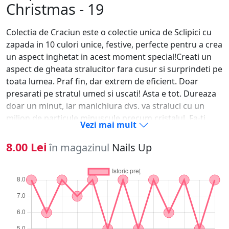
Christmas - 19
Colectia de Craciun este o colectie unica de Sclipici cu
zapada in 10 culori unice, festive, perfecte pentru a crea
un aspect inghetat in acest moment special!Creati un
aspect de gheata stralucitor fara cusur si surprindeti pe
toata lumea. Praf fin, dar extrem de eficient. Doar
presarati pe stratul umed si uscati! Asta e tot. Dureaza
doar un minut, iar manichiura dvs. va straluci cu un
milion de particule minuscule precum cristalul. Fa-ti
Vezi mai mult
manichiura deosebita de restul si bucura-te de efectul
spectaculos.Prin aplicarea unei nuante asemanatoare
8.00 Lei
în magazinul
Nails Up
cu culoarea Sclipiciului, veti obtine o culoare extrem de
impresionanta, dar sclipiciul este atat de bine
pigmentat incat nu are nevoie de un strat de baza
colorat!Experimentati si combinati culorile - jucati-va cu
nuantele si diferite texturi pe unghii!