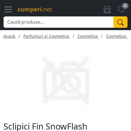
0
cumperi
.net
Acasă
Parfumuri si Cosmetice
Cosmetice
Cosmetice f
Sclipici Fin SnowFlash