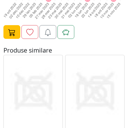
sclipitoareDaca doriti sa utilizati gliterul pentru a
decora unghiile- doar aplicati culoarea si presarati
gliterul pe stratul neuscat. La sfarsit aplicati Top Coat
uscati in lampa UV/LEDCapacitate: greutate neta a
polenului aprox.1 g, polen ambalat intr-un borcan de 3
ml
Produse similare