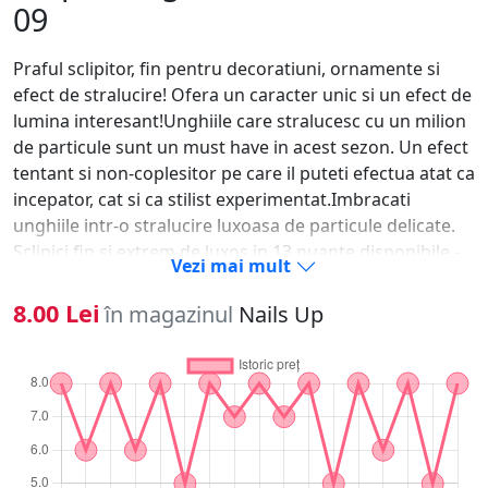
09
Praful sclipitor, fin pentru decoratiuni, ornamente si
efect de stralucire! Ofera un caracter unic si un efect de
lumina interesant!Unghiile care stralucesc cu un milion
de particule sunt un must have in acest sezon. Un efect
tentant si non-coplesitor pe care il puteti efectua atat ca
incepator, cat si ca stilist experimentat.Imbracati
unghiile intr-o stralucire luxoasa de particule delicate.
Sclipici fin si extrem de luxos in 13 nuante disponibile -
Vezi mai mult
alegeti-l pe cel de vis si bucurati-va de finisajul moale si
matasos al gliteruluiSclipiciul stralucitor este extrem de
8.00 Lei
în magazinul
Nails Up
usor de aplicat! Doar presarati-l pe o suprafata umeda
si uscati-l in lampa cu led / uv. Atunci vom realiza efectul
de inghet. A doua metoda de aplicare este sa frecati
usor in stratul de dispersie al bazei / culorii / stratului
superior, apoi acoperiti cu stratul superior si uscati din
nou, urmand ca suprafata unghiei sa ramana neteda si
modelul va semana cu o mie de particule mici