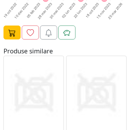
sclipitoareDaca doriti sa utilizati gliterul pentru a
decora unghiile- doar aplicati culoarea si presarati
gliterul pe stratul neuscat. La sfarsit aplicati Top Coat
uscati in lampa UV/LEDCapacitate: greutate neta a
polenului aprox.1 g, polen ambalat intr-un borcan de 3
ml
Produse similare