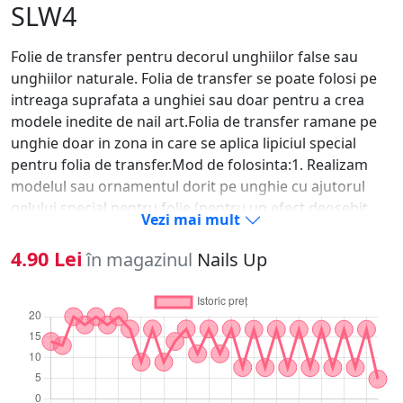
SLW4
Folie de transfer pentru decorul unghiilor false sau
unghiilor naturale. Folia de transfer se poate folosi pe
intreaga suprafata a unghiei sau doar pentru a crea
modele inedite de nail art.Folia de transfer ramane pe
unghie doar in zona in care se aplica lipiciul special
pentru folia de transfer.Mod de folosinta:1. Realizam
modelul sau ornamentul dorit pe unghie cu ajutorul
gelului special pentru folie (pentru un efect deosebit
Vezi mai mult
tinem cont ca liniile sa fie subtiri)2. Polimerizam gelul in
lampa timp de 2 min3. Dupa polimerizare gelului fara sa
4.90 Lei
în magazinul
Nails Up
fie nevoie de degresare aplicam folia de transfer pe
unghie intotdeauna cu partea mata in jos (spre unghie)
si cu partea metalizata in sus (aceasta operatie trebuie
efectuata cu fermitate, siguranta fara sa ne tremure
mana)4. Dupa indepartarea surplusului de folie sigilam
manichiura cu un strat de gel finish