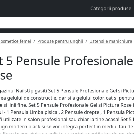
Categorii produse
Cosmetice femei
Produse pentru unghii
Ustensile manichiura
t 5 Pensule Profesionale 
se
azinul NailsUp gasiti Set 5 Pensule Profesionale Gel si Pic
rea gelului de constructie, dar si a gelului color, cat si pentr
 si linii fine. Set 5 Pensule Profesionale Gel si Pictura Rose 
ui - 1 Pensula Limba pisica , 2 Pensule drepte , 1 Pensula P
 fi utilizate in salon profesional sau chiar la tine acasa! Set
ign modern black si se vor integra perfect in mediul tau de 
a Rose te vor ajuta sa aplici cu usurinta cantitatea de gel do