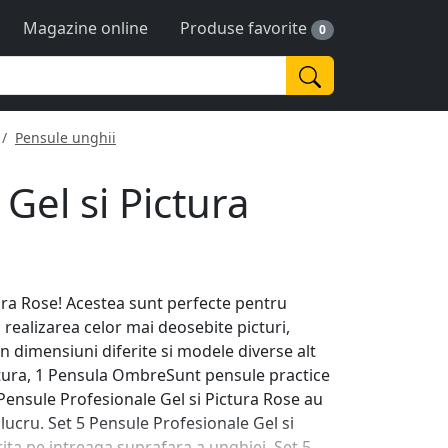
Magazine online
Produse favorite
0
Pensule unghii
Gel si Pictura
tura Rose! Acestea sunt perfecte pentru
u realizarea celor mai deosebite picturi,
in dimensiuni diferite si modele diverse alt
ictura, 1 Pensula OmbreSunt pensule practice
 5 Pensule Profesionale Gel si Pictura Rose au
lucru. Set 5 Pensule Profesionale Gel si
rita pe intreaga suprafara a unghiei. Set 5