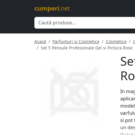
cumperi
.net
Acasă
Parfumuri si Cosmetice
Cosmetice
Set 5 Pensule Profesionale Gel si Pictura Rose
Se
Ro
In mag
aplica
modele
varful
si pot
un des
Pictur