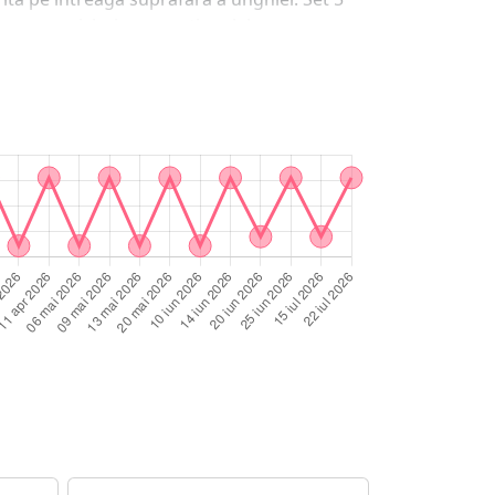
ntru o manichuira exceptionala!