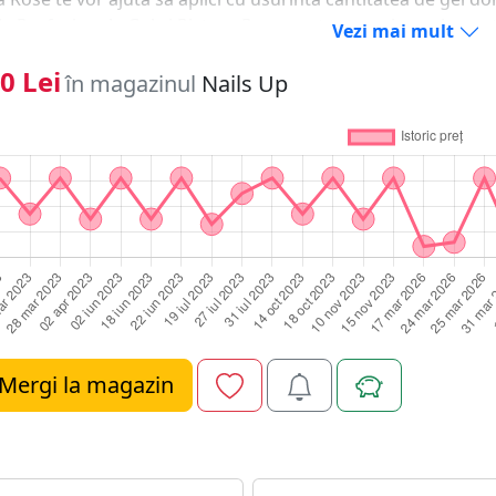
e Profesionale Gel si Pictura Rose sunt tot ce ai nevoie pe
Vezi mai mult
0 Lei
în magazinul
Nails Up
Mergi la magazin