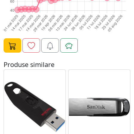
elegant si portabil Cu un design elegant si negru,
SanDisk Ultra USB 3.0 este la fel de eleganta pe cat de
practica. Aceasta unitate compacta si portabila poate
calatori cu dvs. intr-un buzunar sau in geanta.
Produse similare