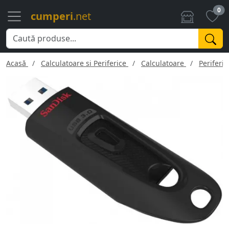
0
cumperi
.net
Acasă
Calculatoare si Periferice
Calculatoare
Periferic