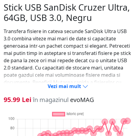
Stick USB SanDisk Cruzer Ultra,
64GB, USB 3.0, Negru
Transfera fisiere in cateva secunde SanDisk Ultra USB
3.0 combina viteze mai mari de date si capacitate
generoasa intr-un pachet compact si elegant. Petreceti
mai putin timp in asteptare si transferati fisiere pe stick
de pana la zece ori mai repede decat cu o unitate USB
2.0 standard. Cu capacitati de stocare mari, unitatea
poate gazdui cele mai voluminoase fisiere media si
documente. Beneficii Mutarea rapida a fisierelor cu
Vezi mai mult
viteze de transfer mai rapide Cu viteze de transfer de
pana la 130 MB / s, unitatea flash SanDisk Ultra USB 3.0
95.99 Lei
în magazinul
evoMAG
reduce timpul pe care il veti petrece asteptand ca
fisierele sa se mute de la unitatea flash la computer.
Activata pentru USB 3.0, aceasta unitate rapida va
permite sa transferati si sa stocati fisiere mari de pana
la zece ori mai rapid decat unitatile USB 2.0. Design