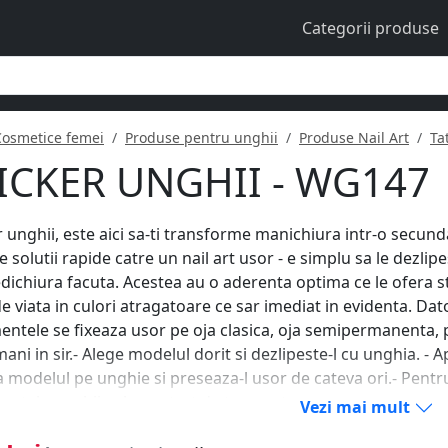
Categorii produse
Cosmetice femei
Produse pentru unghii
Produse Nail Art
Ta
ICKER UNGHII - WG147
r unghii, este aici sa-ti transforme manichiura intr-o secunda
e solutii rapide catre un nail art usor - e simplu sa le dezlipe
dichiura facuta. Acestea au o aderenta optima ce le ofera st
de viata in culori atragatoare ce sar imediat in evidenta. Dat
ntele se fixeaza usor pe oja clasica, oja semipermanenta, 
ani in sir.- Alege modelul dorit si dezlipeste-l cu unghia. - Ap
 modelul pe unghie si preseaza-l usor de cateva ori.- Pentru
ntele unghii sub un strat de top coat.
Vezi mai mult