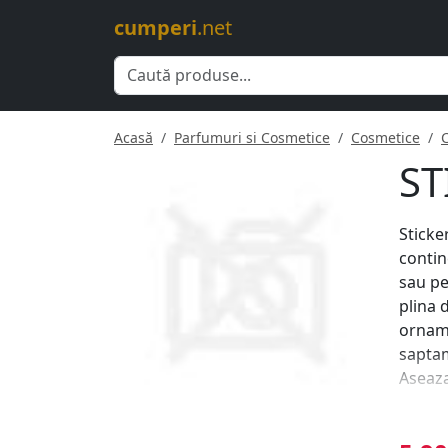
cumperi
.net
Acasă
Parfumuri si Cosmetice
Cosmetice
ST
Sticke
contin
sau pe
plina 
orname
saptam
Aseaza
orname