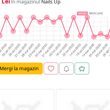
 Lei
în magazinul
Nails Up
Mergi la magazin