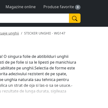
Magazine online
Produse favorite
0
tuaje unghii
STICKER UNGHII - WG147
! O singura folie de abtibilduri unghii
sti de pe folie si sa le lipesti pe manichiura
abilitate pe unghii.Selectia de forme este
orita adezivului rezistent de pe spate,
pe unghia naturala sau tehnica pentru
lica un strat de oja si las-o sa se usuce.-
 rezultate de lunga durata, sigileaza