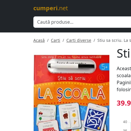
cumperi
.net
Acasă
Carti
Carti diverse
Stiu sa scriu. La 
St
Aceast
scoala
Paginil
folosin
39.9