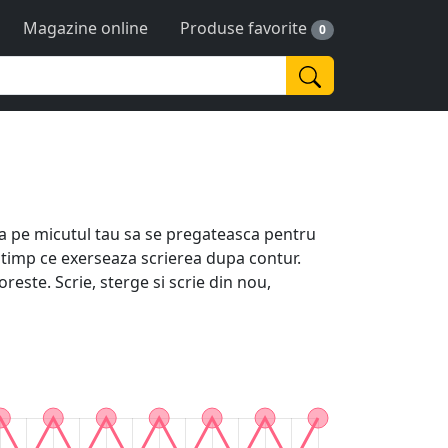
Magazine online
Produse favorite
0
uta pe micutul tau sa se pregateasca pentru
in timp ce exerseaza scrierea dupa contur.
doreste. Scrie, sterge si scrie din nou,