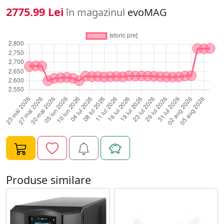
alimentare de la nivelul de intrare la timpul de executie
2775.99 Lei
în magazinul
evoMAG
scalabil. Ideal pentru servere, puncte de vanzare,
routere, switch-uri, hub-uri si alte dispozitive de retea. •
incredere • inteligenta • eficienta • gestionare Cea mai
populara retea si server UPS din lume Smart-UPS™,
premiat cu APC™, este cel mai popular UPS din lume
pentru servere, stocare si protectia retelei de
alimentare. Smart-UPS asigura disponibilitatea si
gestionabilitatea retelei dvs., permitandu-va sa va
concentrati asupra cresterii afacerii in locul timpilor de
intrerupere in afaceri. Increderea in protejarea datelor
si a echipamentelor critice de problemele de alimentare
prin furnizarea de energie curata si de incredere in
retea. Modulul verde patentat de Smart-UPS ofera o
eficienta extrem de ridicata la nivelele de incarcare
Produse similare
reduse, medii si ridicate, ceea ce le face ideale pentru
serverele multi-core sau virtualizate care au un consum
variat de sarcina, toate in timp ce economisesc costurile
utilitatilor. Grupurile de iesire gestionate permit