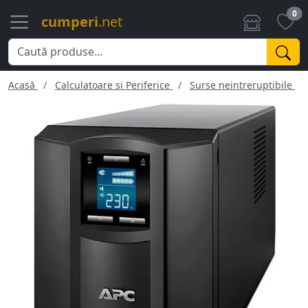
0
cumperi
.net
Acasă
Calculatoare si Periferice
Surse neintreruptibile