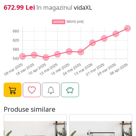
rezervorul de peste, iar cele 4 compartimente cu usi
672.99 Lei
în magazinul
vidaXL
sunt convenabile pentru a depozita hrana pentru pesti,
plasa, dezinfectanti, balsam si alte articole.Design
elegant: acest suport pentru rezervor de peste are un
design elegant care completeaza diferite stiluri de
decor pentru casa. Acesta serveste nu numai ca un
suport practic pentru acvariu, ci si ca un decor rafinat
pentru casa, adaugand o nota de eleganta moderna
spatiului dvs. de locuit. Avertisment:Pentru a preveni
rasturnarea, acest produs trebuie utilizat cu dispozitivul
de atasare pentru perete furnizat. Culoare: Lemn vechi
Material: Lemn prelucrat Dimensiuni: 81 x 36 x 73 cm (l x
ad. x i) Bazin de pesti nu este inclus Asamblare
necesara: Da
Produse similare