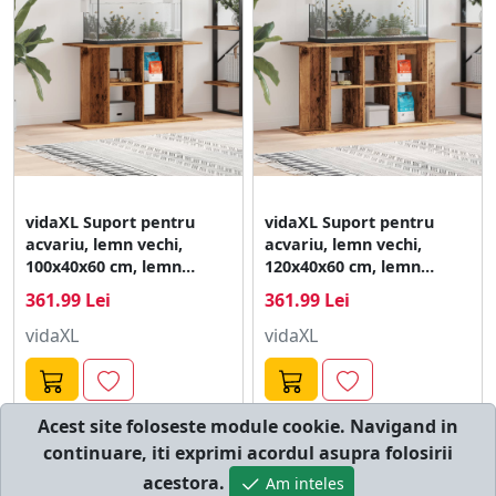
vidaXL Suport pentru
vidaXL Suport pentru
acvariu, lemn vechi,
acvariu, lemn vechi,
100x40x60 cm, lemn
120x40x60 cm, lemn
prelucrat
prelucrat
361.99 Lei
361.99 Lei
vidaXL
vidaXL
Acest site foloseste module cookie. Navigand in
continuare, iti exprimi acordul asupra folosirii
© cumperi.net | Catalog cumparaturi online
acestora.
Am inteles