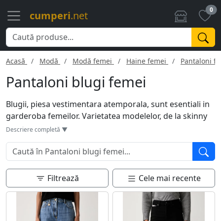
0
cumperi
.net
Acasă
Modă
Modă femei
Haine femei
Pantaloni f
Pantaloni blugi femei
Blugii, piesa vestimentara atemporala, sunt esentiali in
garderoba femeilor. Varietatea modelelor, de la skinny
la boyfriend sau bootcut, ofera stil si versatilitate. Pot fi
Descriere completă ▼
purtati in combinatii casual, cu tricouri si tenisi, sau
elegante, cu tocuri si camasi. Denimul, in nuante
diverse, de la deschis la inchis, poate avea detalii
precum rupturi sau broderii. Confortabili si durabili,
Filtrează
Cele mai recente
blugii raman preferati indiferent de trenduri. Ideal
pentru orice silueta!