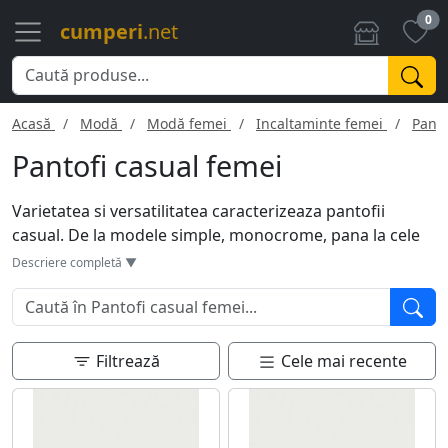
0
cumperi
.net
Acasă
Modă
Modă femei
Incaltaminte femei
Panto
Pantofi casual femei
Varietatea si versatilitatea caracterizeaza pantofii
casual. De la modele simple, monocrome, pana la cele
cu imprimeuri indraznete, aceasta categorie de
Descriere completă ▼
incaltaminte satisface gusturile tuturor femeilor. Se
potrivesc atat cu o tinuta relaxata, cat si cu una putin
mai sofisticata, fiind alegerea ideala pentru o zi in oras
sau o iesire cu prietenii. Cu tocuri, fara toc, cu
Filtrează
Cele mai recente
platforma sau in stil Oxford, optiunile sunt nenumarate.
Femeile pot combina acesti pantofi cu blugi, rochii sau
fuste, obtinand un look chic fara prea mult efort.