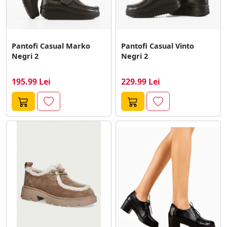
Pantofi Casual Marko
Pantofi Casual Vinto
Negri 2
Negri 2
195.99 Lei
229.99 Lei