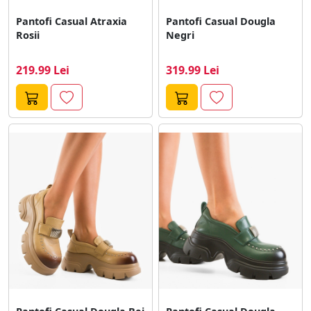
Pantofi Casual Atraxia
Pantofi Casual Dougla
Rosii
Negri
219.99 Lei
319.99 Lei