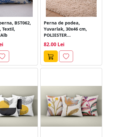
perna, BST062,
Perna de podea,
 Textil,
Yuvarlak, 30x46 cm,
/Alb
POLIESTER
RECICLAT/POLIESTER,
ei
82.00 Lei
Bej