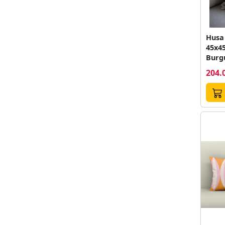
Husa 
45x45
Burgu
204.