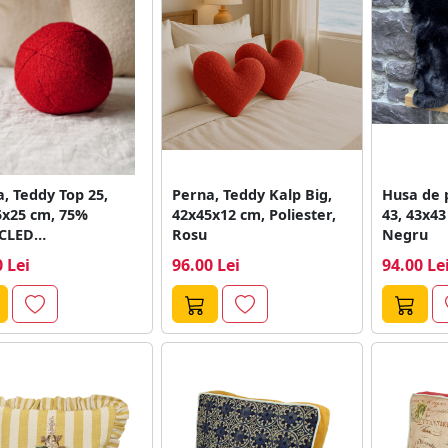
, Teddy Top 25,
Perna, Teddy Kalp Big,
Husa de 
5x25 cm, 75%
42x45x12 cm, Poliester,
43, 43x43
CLED
Rosu
Negru
ESTER/25%
 Lei
96.00 Lei
94.00 Le
ESTER, Rosu