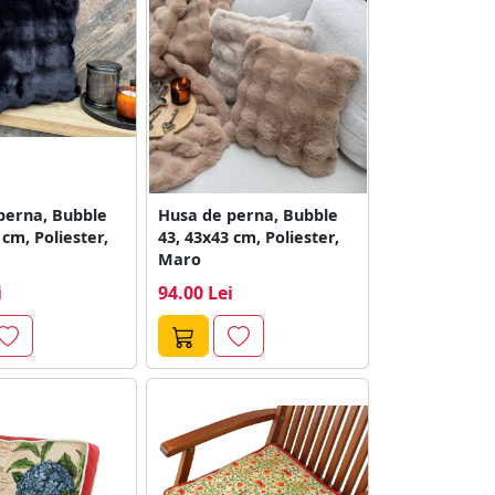
perna, Bubble
Husa de perna, Bubble
 cm, Poliester,
43, 43x43 cm, Poliester,
Maro
i
94.00 Lei