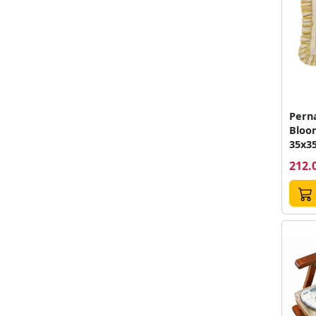
Perna
Bloom
35x3
galb
212.