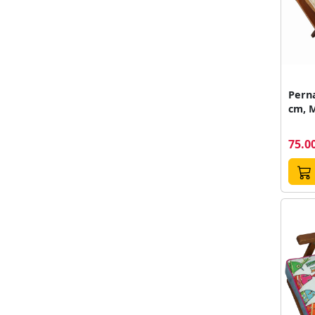
Pern
cm, M
75.00