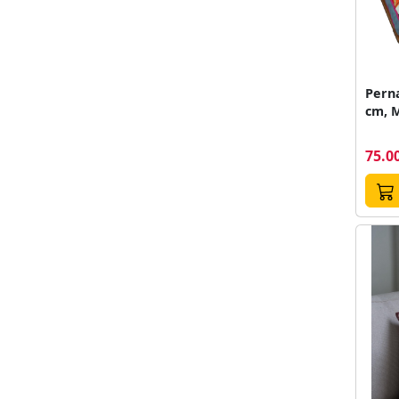
Pern
cm, M
75.00