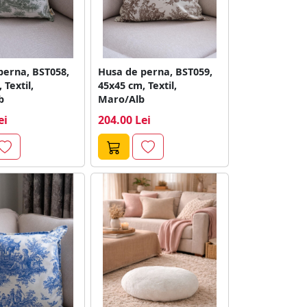
perna, BST058,
Husa de perna, BST059,
 Textil,
45x45 cm, Textil,
b
Maro/Alb
ei
204.00 Lei