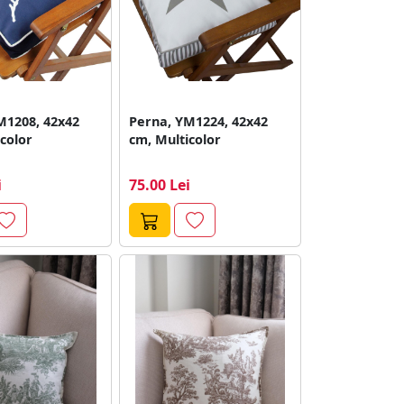
M1208, 42x42
Perna, YM1224, 42x42
color
cm, Multicolor
i
75.00 Lei