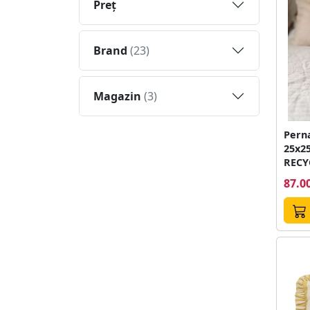
Preţ
Brand
(23)
Magazin
(3)
Perna
25x2
RECY
POLY
87.00
POLY