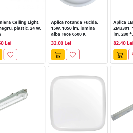
niera Ceiling Light,
Aplica rotunda Fucida,
Aplica LE
negru, plastic, 24 W,
15W, 1050 lm, lumina
ZM3301, 1
m
alba rece 6500 K
lm, 280 *.
50 Lei
32.00 Lei
82.40 Le