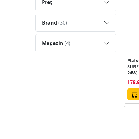
Preţ
Brand
(30)
Magazin
(4)
Plaf
SURF
24W, 
neutr
178.