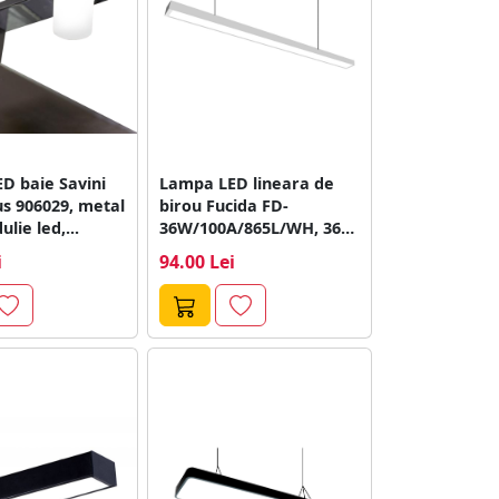
D baie Savini
Lampa LED lineara de
s 906029, metal
birou Fucida FD-
ulie led,...
36W/100A/865L/WH, 36
W, alb, 1200 x...
i
94.00 Lei