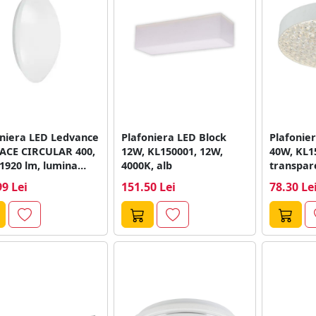
oniera LED Ledvance
Plafoniera LED Block
Plafonie
ACE CIRCULAR 400,
12W, KL150001, 12W,
40W, KL1
1920 lm, lumina
4000K, alb
transpare
a (4000K),...
99 Lei
151.50 Lei
78.30 Le