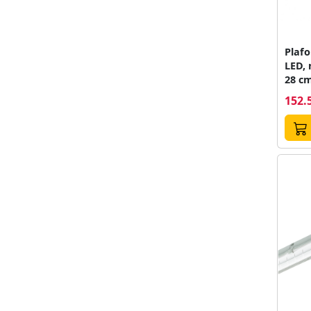
Plafo
LED, 
28 c
152.