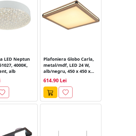
ra LED Neptun
Plafoniera Globo Carla,
51027, 4000K,
metal/mdf, LED 24 W,
nt, alb
alb/negru, 450 x 450 x...
i
614.90 Lei