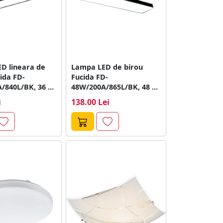
D lineara de
Lampa LED de birou
ida FD-
Fucida FD-
/840L/BK, 36 W,
48W/200A/865L/BK, 48 W,
00 x...
negru, 1200 x 200...
i
138.00 Lei