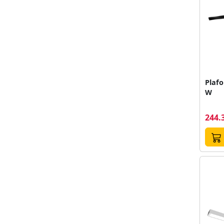
Plafo
W
244.