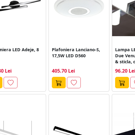
niera LED Adeje, 8
Plafoniera Lanciano-S,
Lampa LE
17,5W LED D560
Due Venu
& sticla, d
30 Lei
405.70 Lei
96.20 Le