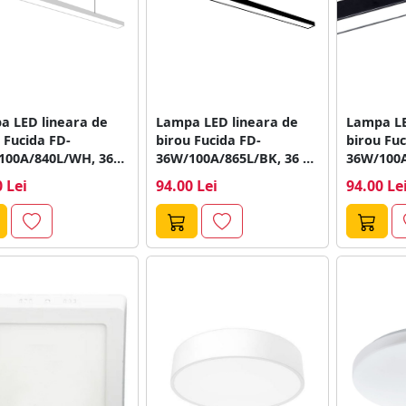
a LED lineara de
Lampa LED lineara de
Lampa LE
 Fucida FD-
birou Fucida FD-
birou Fuc
100A/840L/WH, 36
36W/100A/865L/BK, 36 W,
36W/100A
, 1200 x...
negru, 1200 x...
negru, 12
 Lei
94.00 Lei
94.00 Le