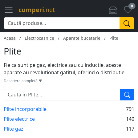
0
cumperi
.net
Acasă
Electrocasnice
Aparate bucatarie
Plite
Plite
Fie ca sunt pe gaz, electrice sau cu inductie, aceste
aparate au revolutionat gatitul, oferind o distributie
uniforma a caldurii si o reactie rapida la ajustarile de
Descriere completă ▼
temperatura. Modelele de plite pe gaz ofera o
vizibilitate directa a flacarii si un control precis, in timp
ce variantele electrice sunt usor de curatat si mentinut.
Plite incorporabile
791
Plitele cu inductie sunt eficiente energetic, incalzindu-se
rapid si folosind energie doar cand vasele sunt pe ele.
Plite electrice
140
Unele modele vin cu caracteristici de siguranta, precum
Plite gaz
117
oprirea automata sau blocarea pentru copii. Alegerea