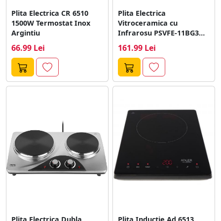
Plita Electrica CR 6510
Plita Electrica
1500W Termostat Inox
Vitroceramica cu
Argintiu
Infrarosu PSVFE-11BG3
Portabila Putere 2000W
66.99 Lei
161.99 Lei
Temporizator Negru
Plita Electrica Dubla
Plita Inductie Ad 6513