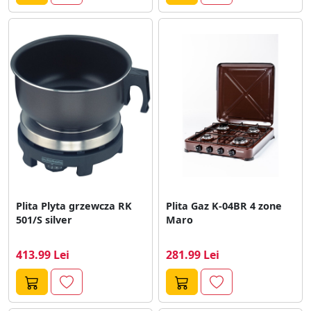
Plita Plyta grzewcza RK
Plita Gaz K-04BR 4 zone
501/S silver
Maro
413.99 Lei
281.99 Lei