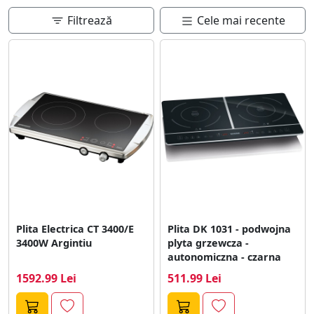
potrivita poate imbunatati semnificativ experienta din
bucatarie.
Filtrează
Cele mai recente
Plita Electrica CT 3400/E
Plita DK 1031 - podwojna
3400W Argintiu
plyta grzewcza -
autonomiczna - czarna
1592.99 Lei
511.99 Lei