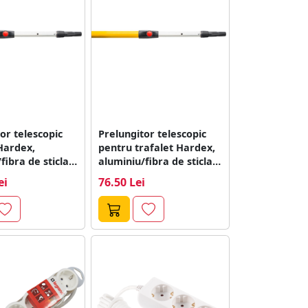
or telescopic
Prelungitor telescopic
Hardex,
pentru trafalet Hardex,
fibra de sticla,
aluminiu/fibra de sticla,
170 - 320 cm
lungime 110 - 180...
ei
76.50 Lei