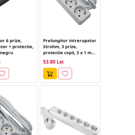
or 6 prize,
Prelungitor intrerupator
tor + protectie,
Strohm, 3 prize,
 negru
protectie copii, 3 x 1 mm,
5...
i
53.80 Lei