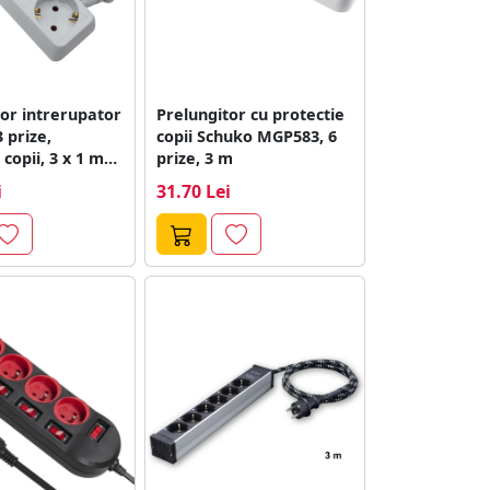
or intrerupator
Prelungitor cu protectie
 prize,
copii Schuko MGP583, 6
 copii, 3 x 1 mm,
prize, 3 m
i
31.70 Lei