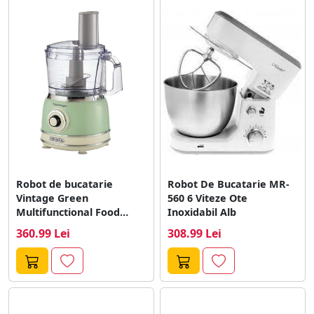
cremoase, aluaturi de paine sau deserturi, aceste
aparate devin aliatul perfect pentru cei care iubesc
gatitul si doresc rezultate de inalta calitate.
Robot de bucatarie
Robot De Bucatarie MR-
Vintage Green
560 6 Viteze Ote
Multifunctional Food
Inoxidabil Alb
Processor, light
360.99 Lei
308.99 Lei
green/cream, 1000
watts,...