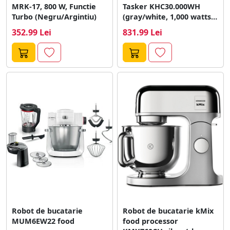
MRK-17, 800 W, Functie
Tasker KHC30.000WH
Turbo (Negru/Argintiu)
(gray/white, 1,000 watts,
4.3 liter bowl with...
352.99 Lei
831.99 Lei
Robot de bucatarie
Robot de bucatarie kMix
MUM6EW22 food
food processor