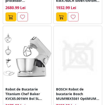
processor
KMX760CH silver/chrome,
(white/stainless steel,
1,000 watts
2680.99 Lei
1932.99 Lei
1,600 watts, series 6,...
Robot de Bucatarie
BOSCH Robot de
Titanium Chef Baker
bucatarie Bosch
KVC65.001WH Bol 5L
MUM9BX5S61 OptiMUM,
Cantar Integrat 1200W...
1500 W, senzor Control