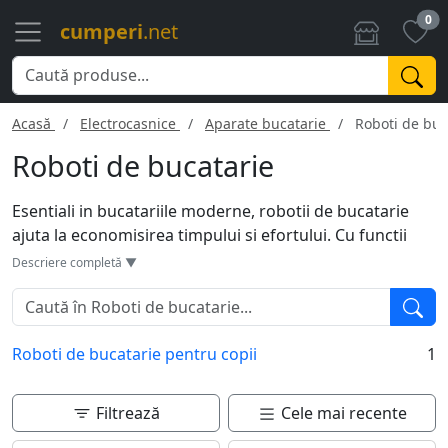
0
cumperi
.net
Acasă
Electrocasnice
Aparate bucatarie
Roboti de buc
Roboti de bucatarie
Esentiali in bucatariile moderne, robotii de bucatarie
ajuta la economisirea timpului si efortului. Cu functii
multiple, aceste dispozitive pot marunti, mixa, framanta
Descriere completă ▼
sau toca diverse ingrediente in doar cateva secunde.
Multe modele de roboti de bucatarie vin cu atasamente
diferite, de la blendere la storcatoare, extinzand
Roboti de bucatarie pentru copii
1
posibilitatile culinare. Eficienta lor permite prepararea
retetelor complexe fara a folosi o multime de ustensile.
Usurinta in utilizare si curatare ii face indispensabili in
Filtrează
Cele mai recente
orice bucatarie. Indiferent daca se prepara supe