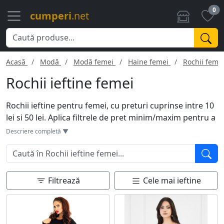
0
cumperi
.net
Acasă
Modă
Modă femei
Haine femei
Rochii feme
Rochii ieftine femei
Rochii ieftine pentru femei, cu preturi cuprinse intre 10
lei si 50 lei. Aplica filtrele de pret minim/maxim pentru a
modifica pretul in functie de bugetul tau. Pentru a gasi
Descriere completă ▼
cu usurinta ceea ce te intereseaza, foloseste functia de
cautare de mai jos.
Filtrează
Cele mai ieftine