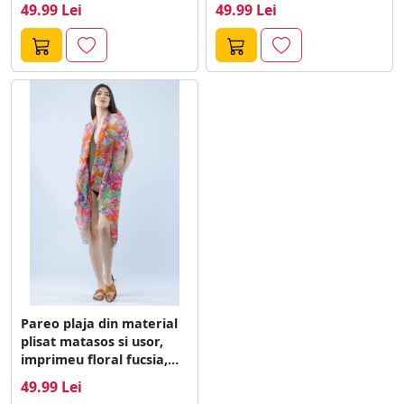
mov,...
verde si...
49.99 Lei
49.99 Lei
Pareo plaja din material
plisat matasos si usor,
imprimeu floral fucsia,
portocaliu...
49.99 Lei