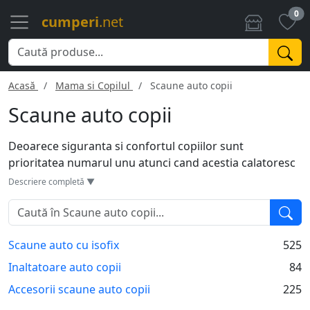
0
cumperi
.net
Acasă
Mama si Copilul
Scaune auto copii
Scaune auto copii
Deoarece siguranta si confortul copiilor sunt
prioritatea numarul unu atunci cand acestia calatoresc
cu masina, este important sa folosesti scaune auto de
Descriere completă ▼
calitate pentru ca micutii sa calatoarasca in siguranta si
fara stres. Descopera cea mai variata gama de scaune
auto pentru copii si bebelusi pentru toate varstele, atat
Scaune auto cu isofix
525
cu isofix cat si fara. De asemenea, aici gasesti si toate
accesoriile necesare pentru scaune auto.
Inaltatoare auto copii
84
Accesorii scaune auto copii
225