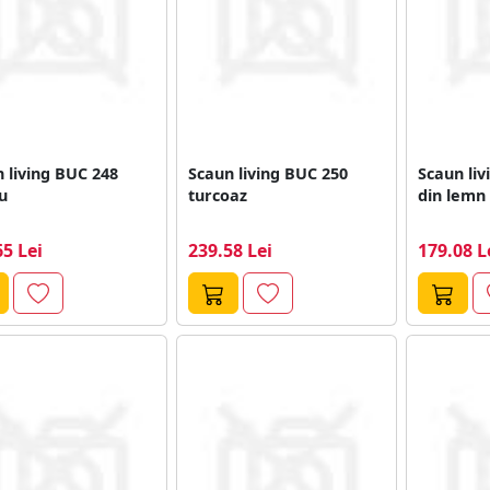
 living BUC 248
Scaun living BUC 250
Scaun liv
iu
turcoaz
din lemn
65 Lei
239.58 Lei
179.08 L