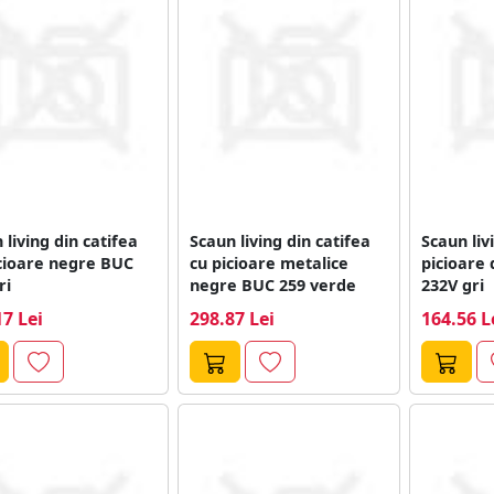
 living din catifea
Scaun living din catifea
Scaun livi
cioare negre BUC
cu picioare metalice
picioare
ri
negre BUC 259 verde
232V gri
17 Lei
298.87 Lei
164.56 L