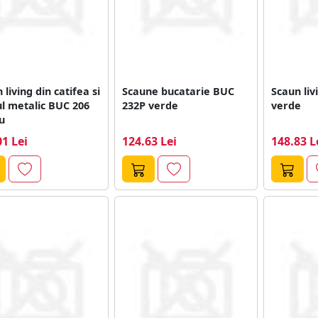
 living din catifea si
Scaune bucatarie BUC
Scaun liv
metalic BUC 206
232P verde
verde
iu
01 Lei
124.63 Lei
148.83 L