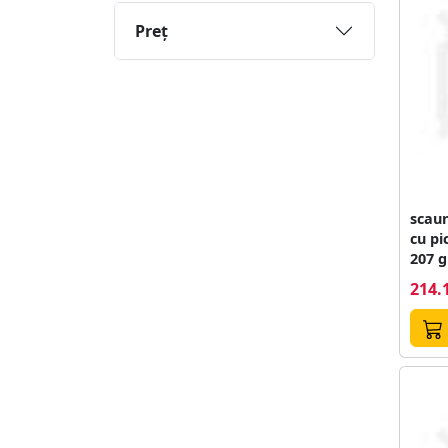
Preţ
scaun
cu pi
207 g
214.