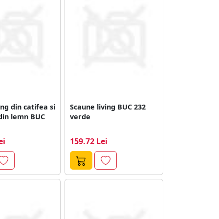
ng din catifea si
Scaune living BUC 232
 din lemn BUC
verde
ei
159.72 Lei