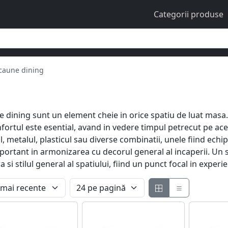
Categorii produse
caune dining
dining sunt un element cheie in orice spatiu de luat masa. Ele
fortul este esential, avand in vedere timpul petrecut pe ac
ul, metalul, plasticul sau diverse combinatii, unele fiind ech
important in armonizarea cu decorul general al incaperii. Un
i stilul general al spatiului, fiind un punct focal in experi