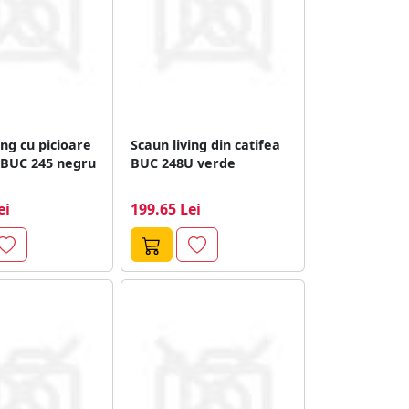
ing cu picioare
Scaun living din catifea
 BUC 245 negru
BUC 248U verde
ei
199.65 Lei