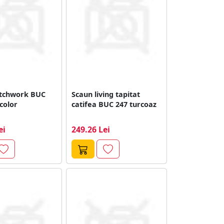
tchwork BUC
Scaun living tapitat
color
catifea BUC 247 turcoaz
ei
249.26 Lei