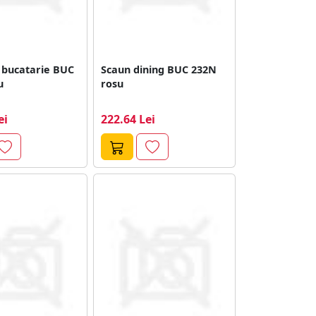
 bucatarie BUC
Scaun dining BUC 232N
u
rosu
ei
222.64 Lei