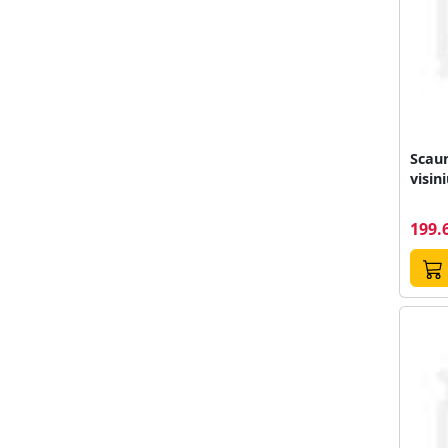
Scaun
visin
199.