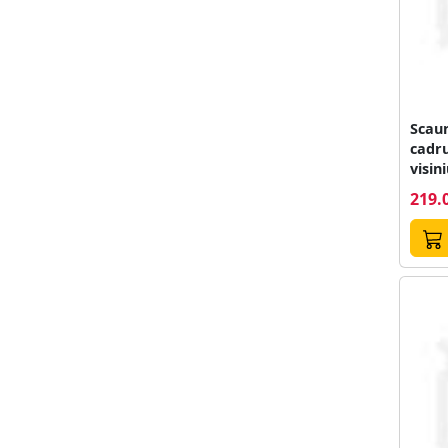
Scaun
cadrul 
visin
219.