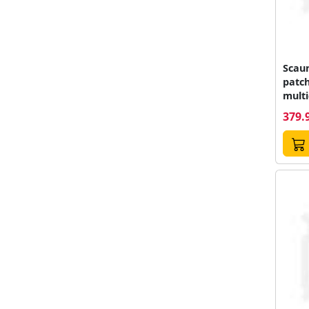
Scau
patc
multi
379.