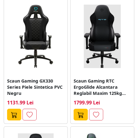
element de stil personalizat spatiului de gaming.
Materialele folosite, cum ar fi pielea sintetica si
tesaturile respirabile, ofera durabilitate si confort. Un
scaun de gaming nu numai ca imbunatateste
experienta de joc, dar contribuie si la mentinerea unei
posturi sanatoase pe termen lung.
Scaun Gaming GX330
Scaun Gaming RTC
Series Piele Sintetica PVC
ErgoGlide Alcantara
Negru
Reglabil Maxim 125kg
Negru
1131.99 Lei
1799.99 Lei