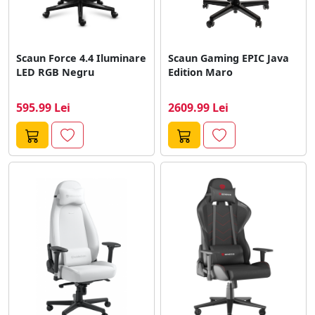
Scaun Force 4.4 Iluminare
Scaun Gaming EPIC Java
LED RGB Negru
Edition Maro
595.99 Lei
2609.99 Lei