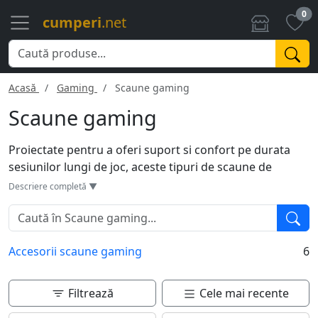
0
cumperi
.net
Acasă
Gaming
Scaune gaming
Scaune gaming
Proiectate pentru a oferi suport si confort pe durata
sesiunilor lungi de joc, aceste tipuri de scaune de
gaming au devenit esentiale pentru pasionatii de jocuri
Descriere completă ▼
video. Aceste scaune sunt caracterizate prin design
ergonomic, cu sprijin pentru cap, spate si brate,
minimizand astfel tensiunea si oboseala corporala.
Accesorii scaune gaming
6
Multe modele de scaune pentru gaming includ optiuni
de inclinare si rotire, permitand utilizatorilor sa
gaseasca pozitia ideala de joc. Designul lor vibrant si
Filtrează
Cele mai recente
colorat, adesea inspirat de lumea jocurilor, adauga un