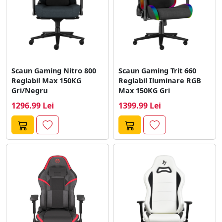
Scaun Gaming Nitro 800
Scaun Gaming Trit 660
Reglabil Max 150KG
Reglabil Iluminare RGB
Gri/Negru
Max 150KG Gri
1296.99 Lei
1399.99 Lei