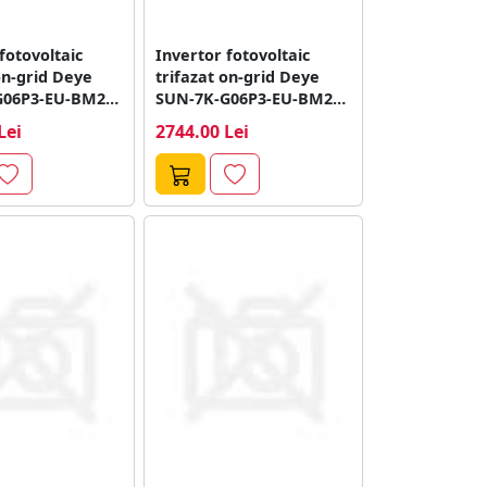
fotovoltaic
Invertor fotovoltaic
on-grid Deye
trifazat on-grid Deye
G06P3-EU-BM2-
SUN-7K-G06P3-EU-BM2-
 1100V, 2 MPPT
P1, 7 kW, 1100V, 2 MPPT
Lei
2744.00 Lei