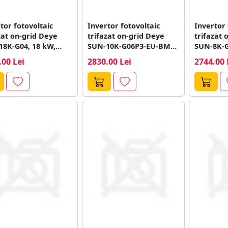
tor fotovoltaic
Invertor fotovoltaic
Invertor 
zat on-grid Deye
trifazat on-grid Deye
trifazat 
18K-G04, 18 kW,
SUN-10K-G06P3-EU-BM2-
SUN-8K-
V, 2 MPPT
P1, 10 kW, 2 MPPT
P1, 8 kW,
.00 Lei
2830.00 Lei
2744.00 