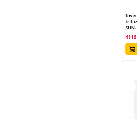
Inver
trifa
SUN-
1000
4116