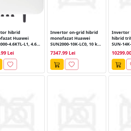
tor hibrid
Invertor on-grid hibrid
Invertor 
fazat Huawei
monofazat Huawei
hibrid tr
00-4.6KTL-L1, 4.6
SUN2000-10K-LC0, 10 kW,
SUN-14K-
4600 W
10000 W, battery ready
SM2, 14 k
.99 Lei
7347.99 Lei
10299.00
MPPT, Wi