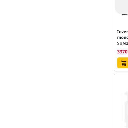
Inver
mono
SUN20
kW, 
3370