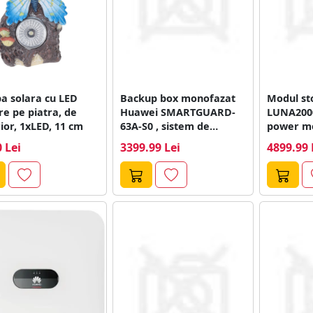
a solara cu LED
Backup box monofazat
Modul st
re pe piatra, de
Huawei SMARTGUARD-
LUNA200
exterior, 1xLED, 11 cm
63A-S0 , sistem de
power mo
backup de energie,
LiFePo4
 Lei
3399.99 Lei
4899.99 
LiFePo4,...