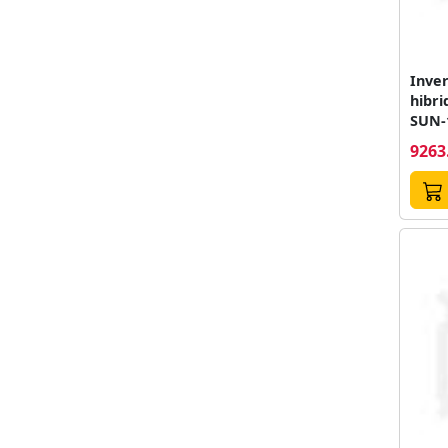
Inver
hibri
SUN-
kW, 2
9263