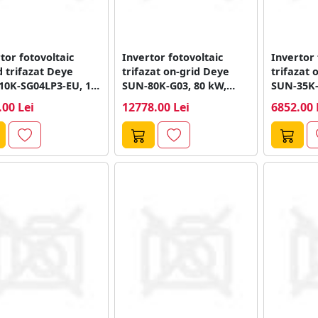
tor fotovoltaic
Invertor fotovoltaic
Invertor 
d trifazat Deye
trifazat on-grid Deye
trifazat 
10K-SG04LP3-EU, 10
SUN-80K-G03, 80 kW,
SUN-35K-
 MPPT, WiFi
1000V, 4 MPPT
1000V, 2
.00 Lei
12778.00 Lei
6852.00 