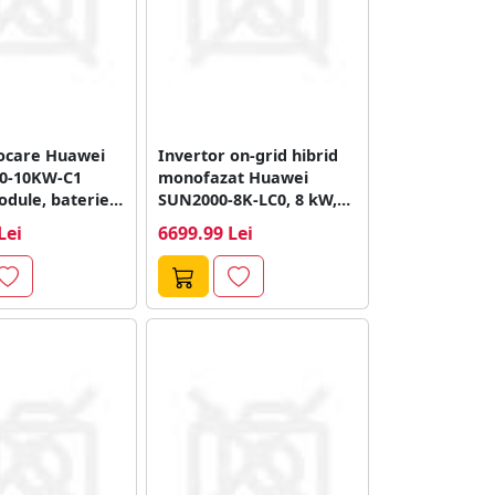
ocare Huawei
Invertor on-grid hibrid
0-10KW-C1
monofazat Huawei
dule, baterie
SUN2000-8K-LC0, 8 kW,
8000 W, battery ready
Lei
6699.99 Lei