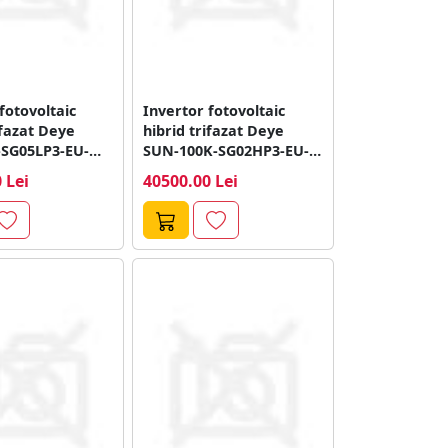
fotovoltaic
Invertor fotovoltaic
ifazat Deye
hibrid trifazat Deye
SG05LP3-EU-
SUN-100K-SG02HP3-EU-
W, 800V, 2
GM10, 100 kW, 10 MPPT,
 Lei
40500.00 Lei
Fi
WiFi