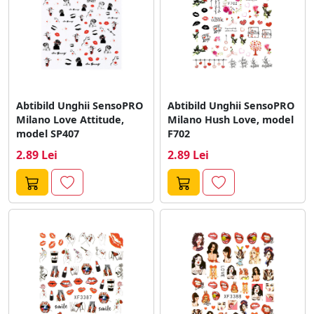
Abtibild Unghii SensoPRO
Abtibild Unghii SensoPRO
Milano Love Attitude,
Milano Hush Love, model
model SP407
F702
2.89 Lei
2.89 Lei